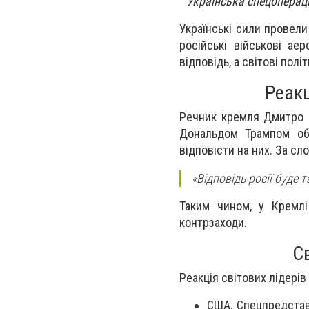
Українська спецопераці
Українські сили провели
російські військові а
відповідь, а світові полі
Реакц
Речник кремля Дмитро П
Дональдом Трампом обг
відповісти на них. За сл
«Відповідь росії буде 
Таким чином, у Кремлі
контрзаходи.
С
Реакція світових лідерів
США. Спецпредстав