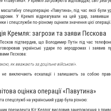
я «Павутина». У кремлі загрожують відповіддю, світ реагує
 масштабну спецоперацію «Павутина», під час якої були у
еродроми. У Кремлі відреагували на цей удар, заявивш
тики і спецслужби по-різному оцінили значення цієї операції
ія Кремля: загрози та заяви Пєскова
єсков підтвердив, що Володимир Путін під час телефон
оворював українські удари по аеродромах і заявив пр
овами Пєскова:
такою, як вважають за доцільне військові».
 не виключають ескалації і залишають за собою прав
вітова оцінка операції «Павутина»
 та спецслужб на український удар була різною:
ник президента Кіт Келлог висловив занепокоєння з прив