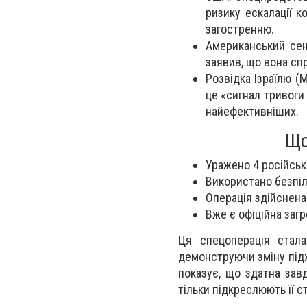
ризику ескалації к
загостренню.
Американський сен
заявив, що вона спр
Розвідка Ізраїлю (
це «сигнал тривоги
найефективніших.
Що
Уражено 4 російськ
Використано безпіл
Операція здійснена
Вже є офіційна загр
Ця спецоперація стала
демонструючи зміну підхо
показує, що здатна завд
тільки підкреслюють її с