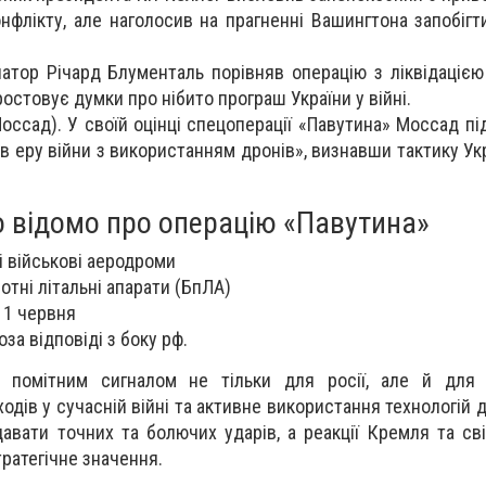
онфлікту, але наголосив на прагненні Вашингтона запобіг
атор Річард Блументаль порівняв операцію з ліквідацією
остовує думки про нібито програш України у війні.
Моссад). У своїй оцінці спецоперації «Павутина» Моссад п
 в еру війни з використанням дронів», визнавши тактику Ук
 відомо про операцію «Павутина»
і військові аеродроми
отні літальні апарати (БпЛА)
 1 червня
оза відповіді з боку рф.
 помітним сигналом не тільки для росії, але й для в
дів у сучасній війні та активне використання технологій д
авати точних та болючих ударів, а реакції Кремля та сві
тратегічне значення.