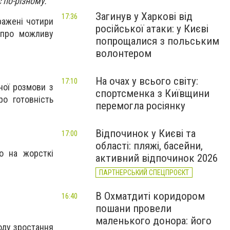
 по-різному.
Загинув у Харкові від
17:36
ражені чотири
російської атаки: у Києві
и про можливу
попрощалися з польським
.
волонтером
На очах у всього світу:
17:10
ної розмови з
спортсменка з Київщини
о готовність
перемогла росіянку
Відпочинок у Києві та
17:00
області: пляжі, басейни,
о на жорсткі
активний відпочинок 2026
ПАРТНЕРСЬКИЙ СПЕЦПРОЄКТ
В Охматдиті коридором
16:40
пошани провели
маленького донора: його
оду зростання