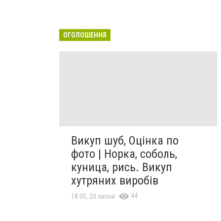
ОГОЛОШЕННЯ
Викуп шуб, Оцінка по
фото | Норка, соболь,
куница, рись. Викуп
хутряних виробів
44
18:00, 20 липня