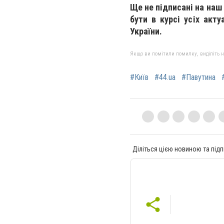
Ще не підписані на наш
бути в курсі усіх акту
України.
Якщо ви помітили помилку, виділіть нео
#Київ
#44.ua
#Павутина
Діліться цією новиною та підп