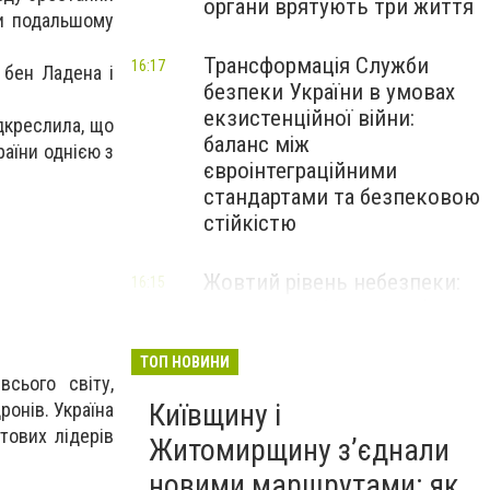
органи врятують три життя
ти подальшому
Трансформація Служби
16:17
 бен Ладена і
безпеки України в умовах
екзистенційної війни:
ідкреслила, що
баланс між
раїни однією з
євроінтеграційними
стандартами та безпековою
стійкістю
Жовтий рівень небезпеки:
16:15
мешканців Києва та області
попередили про негоду
ТОП НОВИНИ
сього світу,
Київщину і
ронів. Україна
тових лідерів
Житомирщину з’єднали
новими маршрутами: як