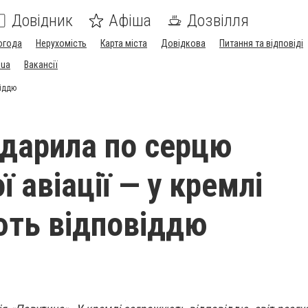
Довідник
Афіша
Дозвілля
огода
Нерухомість
Карта міста
Довідкова
Питання та відповіді
.ua
Вакансії
віддю
вдарила по серцю
ї авіації — у кремлі
ть відповіддю