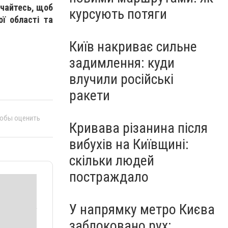
учайтесь, щоб
курсують потяги
ої області та
Київ накриває сильне
задимлення: куди
влучили російські
ракети
тобы оценить
Кривава різанина після
вибухів на Київщині:
скільки людей
постраждало
У напрямку метро Києва
заблоковано рух: