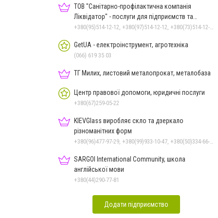
ТОВ "Санітарно-профілактична компанія
Ліквідатор" - послуги для підприємств та
населення
+380(95)514-12-12, +380(97)514-12-12, +380(73)514-12-12
GetUA - електроінструмент, агротехніка
(066) 619 35 03
ТГ Милих, листовий металопрокат, металобаза
Центр правової допомоги, юридичні послуги
+380(67)259-05-22
KIEVGlass виробляє скло та дзеркало
різноманітних форм
+380(96)477-97-29, +380(99)933-10-47, +380(50)334-66-26, +380(98)553-52-66
SARGOI International Community, школа
англійської мови
+380(44)290-77-81
Додати підприємство