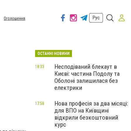
Рус
Оголошення
ОСТАННІ НОВИНИ
Несподіваний блекаут в
18:33
Києві: частина Подолу та
Оболоні залишилася без
електрики
Нова професія за два місяці:
17:58
для ВПО на Київщині
відкрили безкоштовний
курс