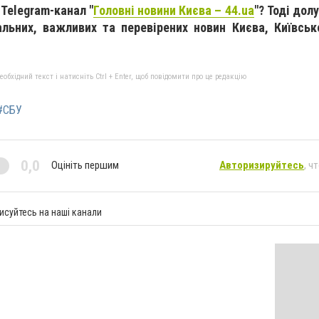
 Telegram-канал "
Головні новини Києва – 44.ua
"? Тоді дол
альних, важливих та перевірених новин Києва, Київськ
бхідний текст і натисніть Ctrl + Enter, щоб повідомити про це редакцію
#СБУ
0,0
Оцініть першим
Авторизируйтесь
, ч
исуйтесь на наші канали