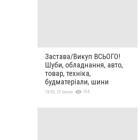
Застава/Викуп ВСЬОГО!
Шуби, обладнання, авто,
товар, техніка,
будматеріали, шини
764
18:00, 20 липня