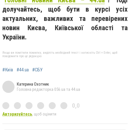
"
Головні новини Києва – 44.ua
"? Тоді
долучайтесь, щоб бути в курсі усіх
актуальних, важливих та перевірених
новин Києва, Київської області та
України.
Якщо ви помітили помилку, виділіть необхідний текст і натисніть Ctrl + Enter, щоб
повідомити про це редакцію
#Київ
#44.ua
#СБУ
Катерина Охотник
Головна редакторка 056.ua та 44.ua
0,0
Авторизуйтесь
, щоб оцінити