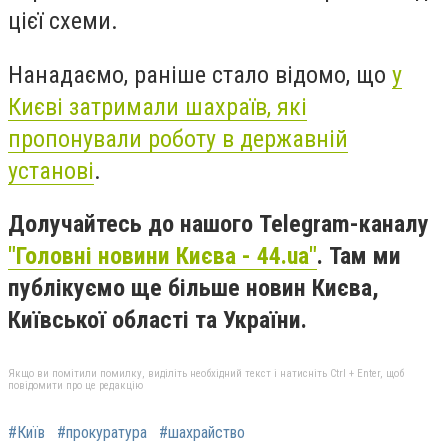
цієї схеми.
Нанадаємо, раніше стало відомо, що
у
Києві затримали шахраїв, які
пропонували роботу в державній
установі
.
Долучайтесь до нашого Telegram-каналу
"Головні новини Києва - 44.ua"
. Там ми
публікуємо ще більше новин Києва,
Київської області та України.
Якщо ви помітили помилку, виділіть необхідний текст і натисніть Ctrl + Enter, щоб
повідомити про це редакцію
#Київ
#прокуратура
#шахрайство