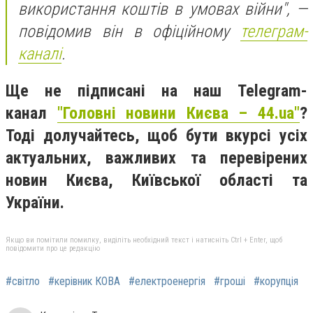
використання коштів в умовах війни", —
повідомив він в офіційному
телеграм-
каналі
.
Ще не підписані на наш Telegram-
канал
"Головні новини Києва – 44.ua"
?
Тоді долучайтесь, щоб бути вкурсі усіх
актуальних, важливих та перевірених
новин Києва, Київської області та
України.
Якщо ви помітили помилку, виділіть необхідний текст і натисніть Ctrl + Enter, щоб
повідомити про це редакцію
#світло
#керівник КОВА
#електроенергія
#гроші
#корупція