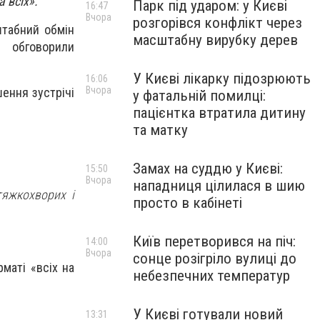
а всіх».
Парк під ударом: у Києві
16:47
Вчора
розгорівся конфлікт через
штабний обмін
масштабну вирубку дерев
 обговорили
У Києві лікарку підозрюють
16:06
Вчора
ення зустрічі
у фатальній помилці:
пацієнтка втратила дитину
та матку
Замах на суддю у Києві:
15:50
Вчора
нападниця цілилася в шию
тяжкохворих і
просто в кабінеті
Київ перетворився на піч:
14:00
Вчора
сонце розігріло вулиці до
маті «всіх на
небезпечних температур
У Києві готували новий
13:31