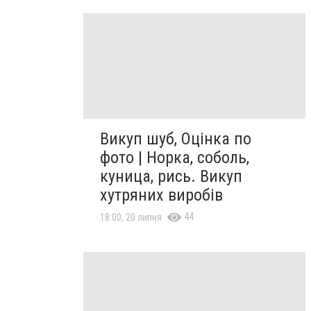
Викуп шуб, Оцінка по
фото | Норка, соболь,
куница, рись. Викуп
хутряних виробів
44
18:00, 20 липня