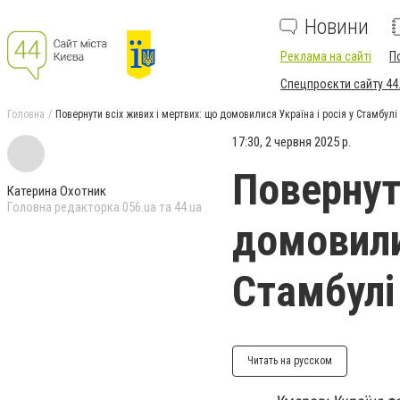
Новини
Реклама на сайті
П
Спецпроєкти сайту 44
Головна
Повернути всіх живих і мертвих: що домовилися Україна і росія у Стамбулі
17:30, 2 червня 2025 р.
Повернут
Катерина Охотник
Головна редакторка 056.ua та 44.ua
домовилис
Стамбулі
Читать на русском