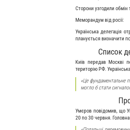
Сторони узгодили обмін 
Меморандум від росії:
Українська делегація от
планується визначити по
Список де
Київ передав Москві пе
територію РФ. Українськ
«Це фундаментальне пи
могло б стати сигнало
Про
Умєров повідомив, що У
20 по 30 червня. Головна
«Подальші перемовини 