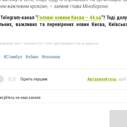
ним важливим кроком»,
— заявив глава Міноборони.
 Telegram-канал "
Головні новини Києва – 44.ua
"? Тоді дол
альних, важливих та перевірених новин Києва, Київськ
бхідний текст і натисніть Ctrl + Enter, щоб повідомити про це редакцію
и
#Стамбул
#обмін
#полонені
0,0
Оцініть першим
Авторизуйтесь
, щоб
исуйтесь на наші канали