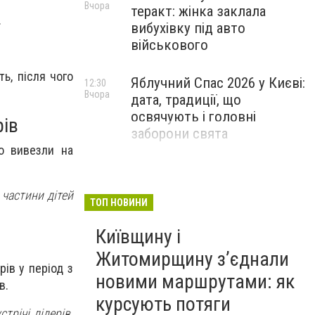
Вчора
теракт: жінка заклала
.
вибухівку під авто
військового
ь, після чого
Яблучний Спас 2026 у Києві:
12:30
Вчора
дата, традиції, що
освячують і головні
рів
заборони свята
во вивезли на
частини дітей
ТОП НОВИНИ
Київщину і
Житомирщину з’єднали
ів у період з
новими маршрутами: як
в.
курсують потяги
трічі лідерів.