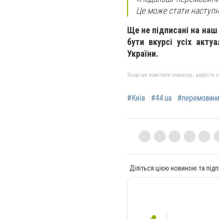
Це може стати наступ
Ще не підписані на наш
бути вкурсі усіх акту
України.
Якщо ви помітили помилку, виділіть нео
#Київ
#44.ua
#перемовин
Діліться цією новиною та підп