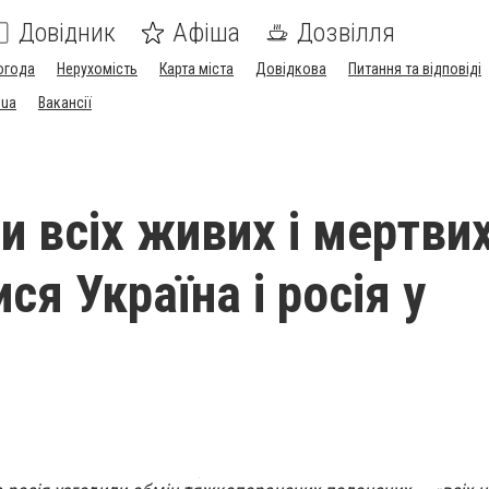
Довідник
Афіша
Дозвілля
огода
Нерухомість
Карта міста
Довідкова
Питання та відповіді
.ua
Вакансії
и всіх живих і мертви
я Україна і росія у