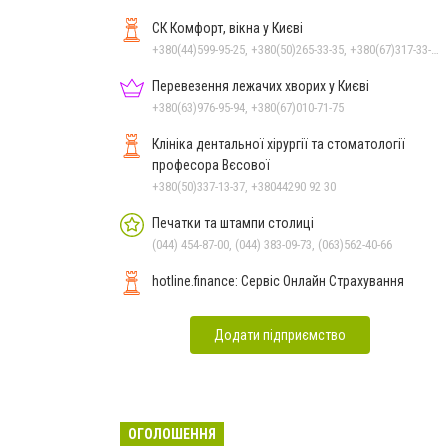
СК Комфорт, вікна у Києві
+380(44)599-95-25, +380(50)265-33-35, +380(67)317-33-35
Перевезення лежачих хворих у Києві
+380(63)976-95-94, +380(67)010-71-75
Клініка дентальної хірургії та стоматології
професора Вєсової
+380(50)337-13-37, +38044290 92 30
Печатки та штампи столиці
(044) 454-87-00, (044) 383-09-73, (063)562-40-66
hotline.finance: Сервіс Онлайн Страхування
Додати підприємство
ОГОЛОШЕННЯ