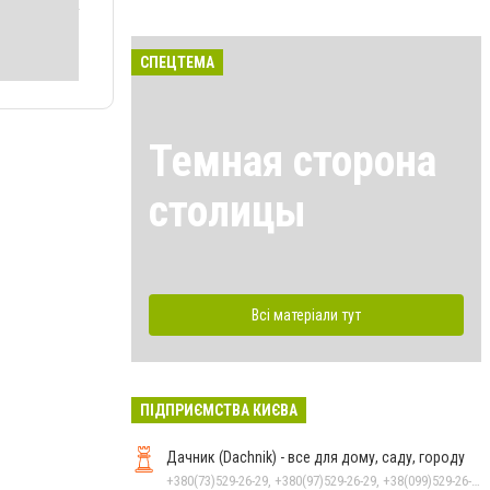
СПЕЦТЕМА
Темная сторона
столицы
Всі матеріали тут
ПІДПРИЄМСТВА КИЄВА
Дачник (Dachnik) - все для дому, саду, городу
+380(73)529-26-29, +380(97)529-26-29, +38(099)529-26-29