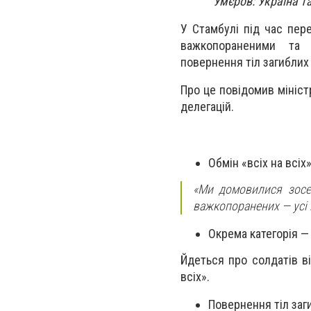
Умєров: Україна т
У Стамбулі під час пер
важкопораненими та 
повернення тіл загиблих
Про це повідомив мініст
делегацій.
Обмін «всіх на всі
«Ми домовилися зосер
важкопоранених — усі н
Окрема категорія — 
Йдеться про солдатів ві
всіх».
Повернення тіл заг