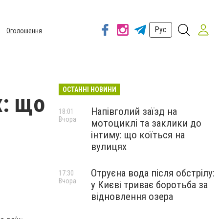
Рус
Оголошення
ОСТАННІ НОВИНИ
х: що
Напівголий заїзд на
18:01
Вчора
мотоциклі та заклики до
інтиму: що коїться на
вулицях
Отруєна вода після обстрілу:
17:30
Вчора
у Києві триває боротьба за
відновлення озера