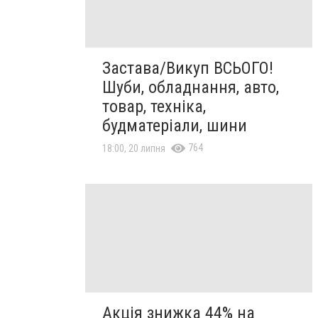
Застава/Викуп ВСЬОГО!
Шуби, обладнання, авто,
товар, техніка,
будматеріали, шини
764
18:00, 20 липня
Акція знижка 44% на