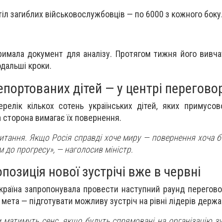
тіл загиблих військовослужбовців — по 6000 з кожного боку
римала документ для аналізу. Протягом тижня його вивчат
дальші кроки.
портованих дітей — у центрі перегово
релік кількох сотень українських дітей, яких примусо
а сторона вимагає їх повернення.
тання. Якщо Росія справді хоче миру — повернення хоча б 
м до прогресу
», — наголосив міністр.
позиція нової зустрічі вже в червні
країна запропонувала провести наступний раунд переговор
 мета — підготувати можливу зустріч на рівні лідерів держа
матимуть сенс, якщо будуть спрямовані на організацію зус