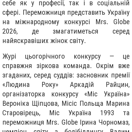
себе як у професії, так і в соціальній
сфері. Переможниця представить Україну
на міжнародному конкурсі Mrs. Globe
2026, де змагатиметься серед
найяскравіших жінок світу.
Журі цьогорічного конкурсу — це
справжня зіркова команда. Окрім вже
згаданих, серед суддів: засновник премії
«Людина Року» Аркадій Райцин,
організаторка конкурсу «Міс Україна»
Вероніка Щіпцова, Місіс Польща Марина
Старовірець, Міс Україна 1993 та
переможниця Mrs. Globe Ірина Чорномаз,
чемпіон світу з бодібілдингу Вадим