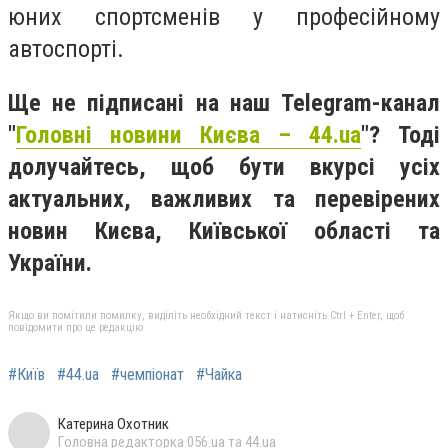
юних спортсменів у професійному
автоспорті.
Ще не підписані на наш Telegram-канал
"
Головні новини Києва – 44.ua
"? Тоді
долучайтесь, щоб бути вкурсі усіх
актуальних, важливих та перевірених
новин Києва, Київської області та
України.
Якщо ви помітили помилку, виділіть необхідний текст і натисніть Ctrl + Enter, щоб
повідомити про це редакцію
#Київ
#44.ua
#чемпіонат
#Чайка
Катерина Охотник
Головна редакторка 056.ua та 44.ua