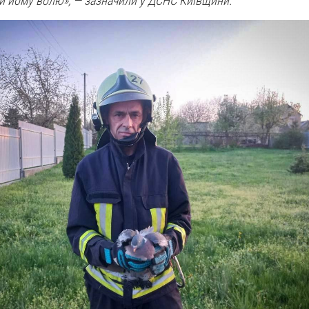
и йому волю»,
— зазначили у ДСНС Київщини.