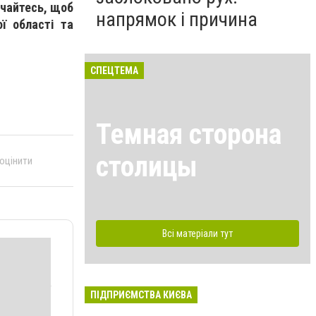
учайтесь, щоб
напрямок і причина
ої області та
СПЕЦТЕМА
Темная сторона
столицы
 оцінити
Всі матеріали тут
ПІДПРИЄМСТВА КИЄВА