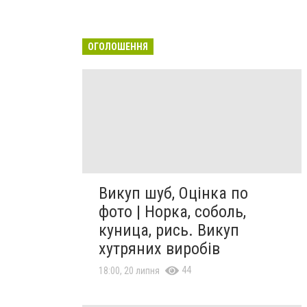
ОГОЛОШЕННЯ
Викуп шуб, Оцінка по
фото | Норка, соболь,
куница, рись. Викуп
хутряних виробів
44
18:00, 20 липня