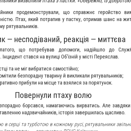
льники визволили птаха з пастки. «Обережно, із добротою 
айники продемонстрували, що справжнє геройство ви
ністю. Птах, який потрапив у пастку, отримав шанс на жи
зму рятувальників.
к — несподіваний, реакція — миттєва
латого, що потребував допомоги, надійшло до Служ
 Інцидент стався на вулиці Об’їзній у місті Переяслав.
стці та не міг вибратися самостійно;
омітили безпорадну тварину й викликали рятувальників;
ативно прибули на місце та взялися за порятунок.
Повернули птаху волю
езпорадно борсався, намагаючись вирватись. Але завдяк
тавленню надзвичайників, історія завершилась щасливо.
ю в серці та турботою в кожному русі, рятувальники звіль