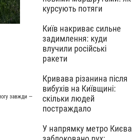
курсують потяги
Київ накриває сильне
задимлення: куди
влучили російські
ракети
Кривава різанина після
вибухів на Київщині:
могу завжди —
скільки людей
постраждало
У напрямку метро Києва
заблоковано рух: