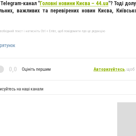
 Telegram-канал "
Головні новини Києва – 44.ua
"? Тоді дол
альних, важливих та перевірених новин Києва, Київськ
бхідний текст і натисніть Ctrl + Enter, щоб повідомити про це редакцію
рятунок
0,0
Оцініть першим
Авторизуйтесь
, щоб
исуйтесь на наші канали