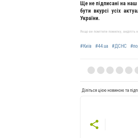
Ще не підписані на наш
бути вкурсі усіх акту
України.
Якщо ви помітили помилку, виділіть нео
#Київ
#44.ua
#ДСНС
#по
Діліться цією новиною та підп