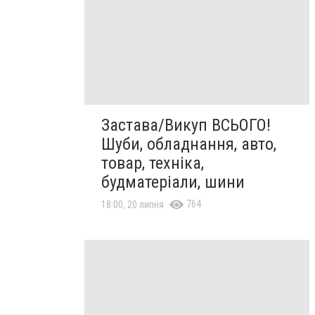
Застава/Викуп ВСЬОГО!
Шуби, обладнання, авто,
товар, техніка,
будматеріали, шини
764
18:00, 20 липня