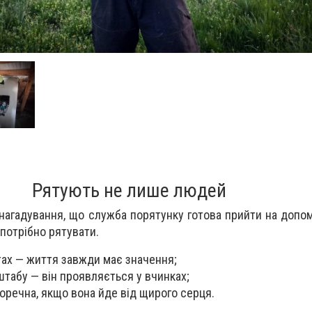
Рятують не лише людей
нагадування, що служба порятунку готова прийти на допо
 потрібно рятувати.
тах — життя завжди має значення;
штабу — він проявляється у вчинках;
речна, якщо вона йде від щирого серця.