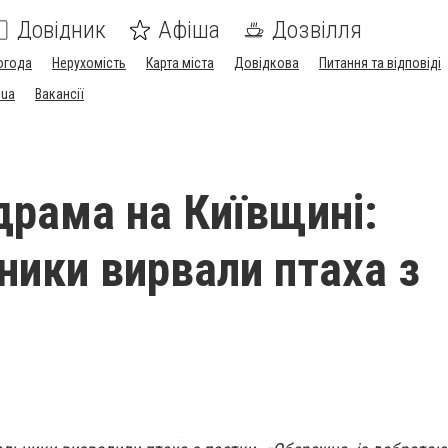
Довідник
Афіша
Дозвілля
огода
Нерухомість
Карта міста
Довідкова
Питання та відповіді
.ua
Вакансії
драма на Київщині:
ники вирвали птаха з