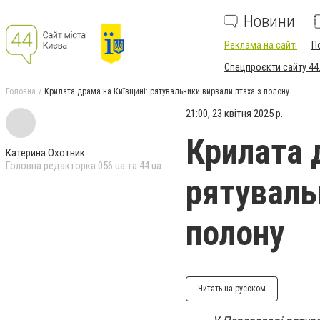
Новини
Реклама на сайті
П
Спецпроєкти сайту 44
Головна
Крилата драма на Київщині: рятувальники вирвали птаха з полону
21:00, 23 квітня 2025 р.
Крилата 
Катерина Охотник
Головна редакторка 056.ua та 44.ua
рятуваль
полону
Читать на русском