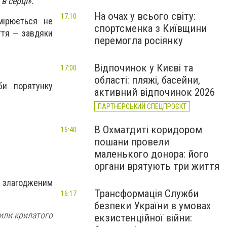
в серці».
На очах у всього світу:
17:10
мірюється не
спортсменка з Київщини
ття — завдяки
перемогла росіянку
Відпочинок у Києві та
17:00
області: пляжі, басейни,
би порятунку
активний відпочинок 2026
ПАРТНЕРСЬКИЙ СПЕЦПРОЄКТ
В Охматдиті коридором
16:40
пошани провели
маленького донора: його
органи врятують три життя
и злагодженим
Трансформація Служби
16:17
безпеки України в умовах
нили крилатого
екзистенційної війни: