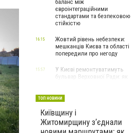
баланс між
євроінтеграційними
стандартами та безпековою
стійкістю
Жовтий рівень небезпеки:
16:15
мешканців Києва та області
попередили про негоду
У Києві ремонтуватимуть
15:57
бульвар Верховної Ради: як
зміниться рух транспорту
ТОП НОВИНИ
Київщину і
Житомирщину з’єднали
новими маршрутами: як