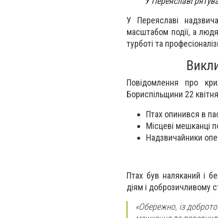
У Переяславі рятува
У Переяславі надзвич
масштабом події, а людя
турботі та професіоналі
Викли
Повідомлення про кри
Бориспільщини 22 квітня.
Птах опинився в па
Місцеві мешканці п
Надзвичайники опер
Птах був наляканий і б
діям і доброзичливому с
«Обережно, із доброто