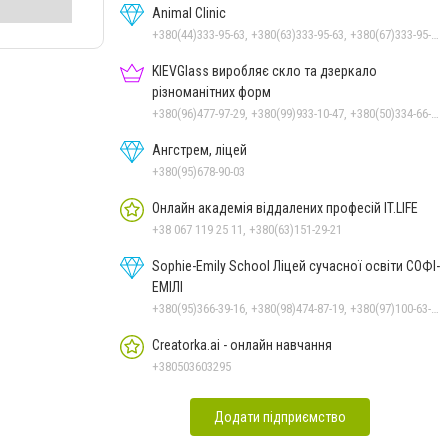
Animal Clinic
+380(44)333-95-63, +380(63)333-95-63, +380(67)333-95-63, +380(66)333-95-63, +380(67)333-95-63
KIEVGlass виробляє скло та дзеркало
різноманітних форм
+380(96)477-97-29, +380(99)933-10-47, +380(50)334-66-26, +380(98)553-52-66
Ангстрем, ліцей
+380(95)678-90-03
Онлайн академія віддалених професій IT.LIFE
+38 067 119 25 11, +380(63)151-29-21
Sophie-Emily School Ліцей сучасної освіти СОФІ-
ЕМІЛІ
+380(95)366-39-16, +380(98)474-87-19, +380(97)100-63-90
Creatorka.ai - онлайн навчання
+380503603295
Додати підприємство