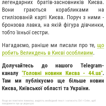
легендарних братів-засновників Києва.
Вони граються корабликами на
стилізованій карті Києва. Поруч з ними -
бронзова лавка, на якій фігура дівчинки,
тобто їхньої сестри.
Нагадаємо, раніше ми писали про те,
що
робить Великдень в Києві особливим
.
Долучайтесь до нашого Telegram-
каналу
"Головні новини Києва - 44.ua"
.
Там ми публікуємо ще більше новин
Києва, Київської області та України.
Якщо ви помітили помилку, виділіть необхідний текст і натисніть Ctrl + Enter, щоб
повідомити про це редакцію