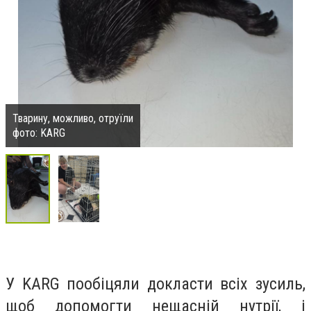
Тварину, можливо, отруїли
фото: KARG
У KARG пообіцяли докласти всіх зусиль,
щоб допомогти нещасній нутрії, і