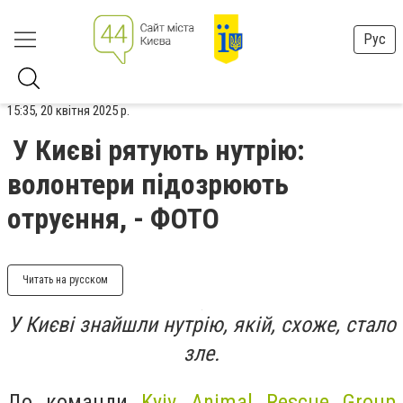
Рус
15:35, 20 квітня 2025 р.
У Києві рятують нутрію:
волонтери підозрюють
отруєння, - ФОТО
Читать на русском
У Києві знайшли нутрію, якій, схоже, стало
зле.
До команди
Kyiv Animal Rescue Group