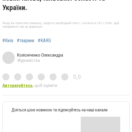
України.
Якщо ви помітили помилку, виділіть необхідний текст і натисніть Ctrl + Enter, щоб
повідомити про це редакцію
#Київ
#тварини
#KARG
Колісніченко Олександра
Журналістка
0,0
Авторизуйтесь
, щоб оцінити
Діліться цією новиною та підписуйтесь на наші канали