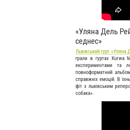
«Уляна Дель Ре
седнес»
Львівський гурт «Уляна 
грали в гуртах Kurwa M
експериментами та л
повноформатний альбом 
справжніх емоцій. В їхнь
фіт з львівським репер
собака».