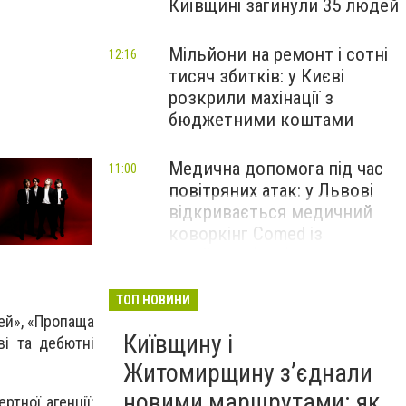
Київщині загинули 35 людей
Мільйони на ремонт і сотні
12:16
тисяч збитків: у Києві
розкрили махінації з
бюджетними коштами
Медична допомога під час
11:00
повітряних атак: у Львові
відкривається медичний
коворкінг Comed із
надійним бомбосховищем
НОВИНИ КОМПАНІЙ
ТОП НОВИНИ
ей», «Пропаща
Київщину і
ві та дебютні
Житомирщину з’єднали
новими маршрутами: як
тної агенції: