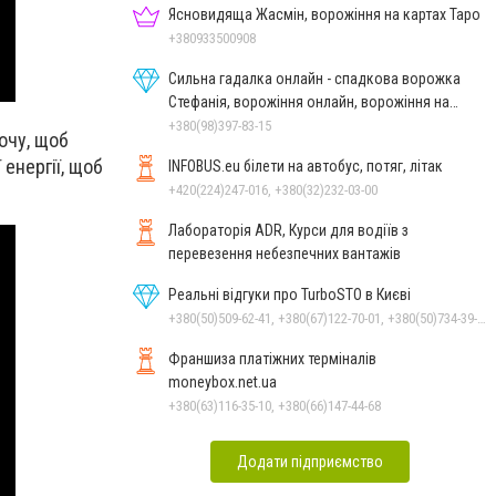
Ясновидяща Жасмін, ворожіння на картах Таро
+380933500908
Сильна гадалка онлайн - спадкова ворожка
Стефанія, ворожіння онлайн, ворожіння на
картах Таро
+380(98)397-83-15
хочу, щоб
енергії, щоб
INFOBUS.eu білети на автобус, потяг, літак
+420(224)247-016, +380(32)232-03-00
Лабораторія ADR, Курси для водіїв з
перевезення небезпечних вантажів
Реальні відгуки про TurboSTO в Києві
+380(50)509-62-41, +380(67)122-70-01, +380(50)734-39-92, +380(97)124-43-38
Франшиза платіжних терміналів
moneybox.net.ua
+380(63)116-35-10, +380(66)147-44-68
Додати підприємство