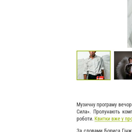
Музичну програму вечора
Сила». Пролунають комп
роботи.
Квитки вже у пр
За словами Бориса Гінжу