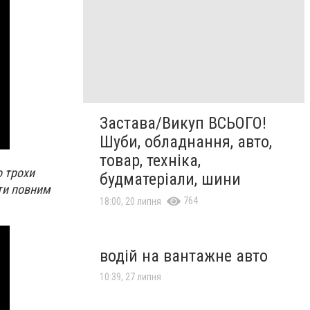
Застава/Викуп ВСЬОГО!
Шуби, обладнання, авто,
товар, техніка,
о трохи
будматеріали, шини
ити повним
764
18:00, 20 липня
водій на вантажне авто
10:39, 27 липня