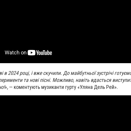
і в 2024 році, і вже скучили. До майбутньої зустрічі готуєм
сперименти та нові пісні. Можливо, навіть вдасться виступ
о!
», — коментують музиканти гурту «Уляна Дель Рей».