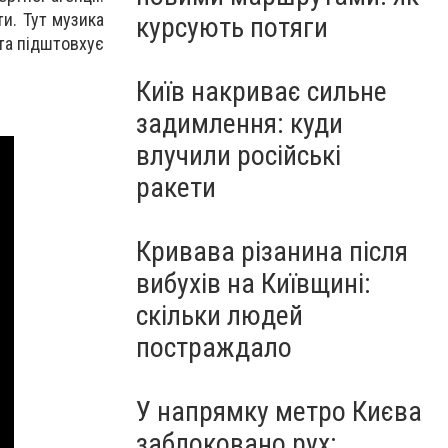
ти. Тут музика
курсують потяги
 та підштовхує
Київ накриває сильне
задимлення: куди
влучили російські
ракети
Кривава різанина після
вибухів на Київщині:
скільки людей
постраждало
У напрямку метро Києва
заблоковано рух: