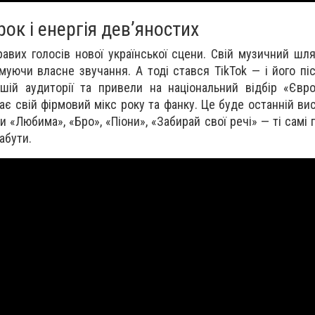
рок і енергія дев’яностих
авих голосів нової української сцени. Свій музичний шл
уючи власне звучання. А тоді стався TikTok — і його пісн
шій аудиторії та привели на національний відбір «Євр
рає свій фірмовий мікс року та фанку. Це буде останній ви
и «Любима», «Бро», «Піони», «Забирай свої речі» — ті самі пі
абути.