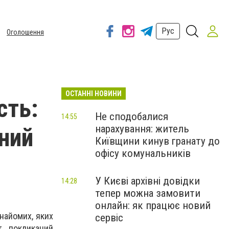
Рус
Оголошення
ОСТАННІ НОВИНИ
сть:
Не сподобалися
14:55
нарахування: житель
яний
Київщини кинув гранату до
офісу комунальників
У Києві архівні довідки
14:28
тепер можна замовити
онлайн: як працює новий
знайомих, яких
сервіс
, покликаний