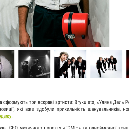
 сформують три яскраві артисти: Brykulets, «Уляна Дель Р
озиції, які вже здобули прихильність шанувальників, но
одажу
.
ка, CEO музичного проєкту «ГОМІН» та однойменної концер