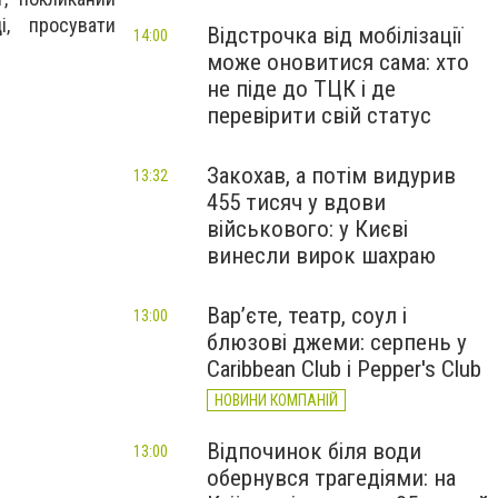
і, просувати
Відстрочка від мобілізації
14:00
може оновитися сама: хто
не піде до ТЦК і де
перевірити свій статус
Закохав, а потім видурив
13:32
455 тисяч у вдови
військового: у Києві
винесли вирок шахраю
Вар’єте, театр, соул і
13:00
блюзові джеми: серпень у
Caribbean Club і Pepper's Club
НОВИНИ КОМПАНІЙ
Відпочинок біля води
13:00
обернувся трагедіями: на