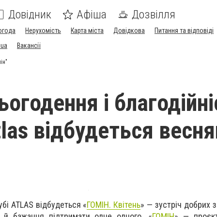
Довідник
Афіша
Дозвілля
огода
Нерухомість
Карта міста
Довідкова
Питання та відповіді
.ua
Вакансії
ін"
огодення і благодійні
tlas відбудеться весн
убі ATLAS відбудеться «
ГОМІН. Квітень
» — зустріч добрих 
а й бажання підтримати одне одного. «
ГОМІН
» — проєкт