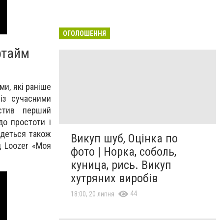
ОГОЛОШЕННЯ
ртайм
и, які раніше
 із сучасними
стив перший
до простоти і
айдеться також
Викуп шуб, Оцінка по
д Loozer «Моя
фото | Норка, соболь,
куница, рись. Викуп
хутряних виробів
44
18:00, 20 липня