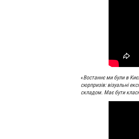
«
Востаннє ми були в Києв
сюрпризів: візуальні ек
складом. Має бути класн