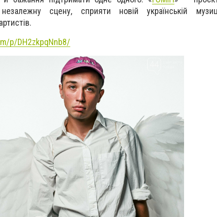
 незалежну сцену, сприяти новій українській музиц
ртистів.
com/p/DH2zkpqNnb8/