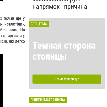
напрямок і причина
ях почав ще у
і «залетіли»,
СПЕЦТЕМА
обачення». На
ступ артиста у
сні, які легко
Темная сторона
столицы
Всі матеріали тут
ПІДПРИЄМСТВА КИЄВА