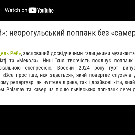
й»: неорогульський поппанк без «саме
Дель Рей»
, заснований досвідченими галицькими музикантам
atj та «Мекола». Нині їхня творчість поєднує поппанк
окальною експресією. Восени 2024 року гурт випу
«Все простіше, ніж здається», який повертає слухачів 
ому репертуарі як чуттєва лірика, так і драйвові хіти, зн
ом Polamav та кавер на пісню львівських поп-панк леген