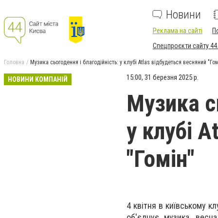
Новини
Реклама на сайті
П
Спецпроєкти сайту 44
Головна
Музика сьогодення і благодійність: у клубі Atlas відбудеться весняний "Гом
15:00, 31 березня 2025 р.
НОВИНИ КОМПАНІЙ
Музика сь
у клубі A
"Гомін"
4 квітня в київському кл
об'єднує музика, весн