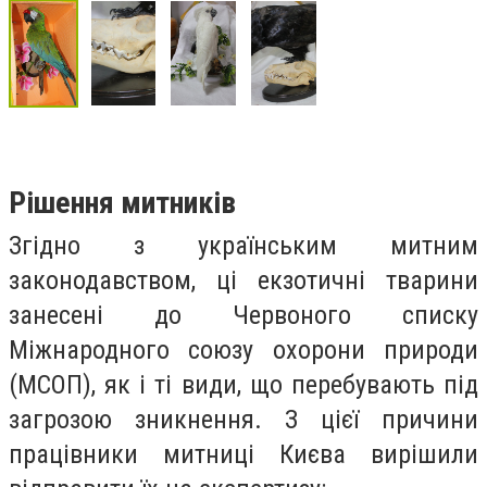
Рішення митників
Згідно з українським митним
законодавством, ці екзотичні тварини
занесені до Червоного списку
Міжнародного союзу охорони природи
(МСОП), як і ті види, що перебувають під
загрозою зникнення. З цієї причини
працівники митниці Києва вирішили