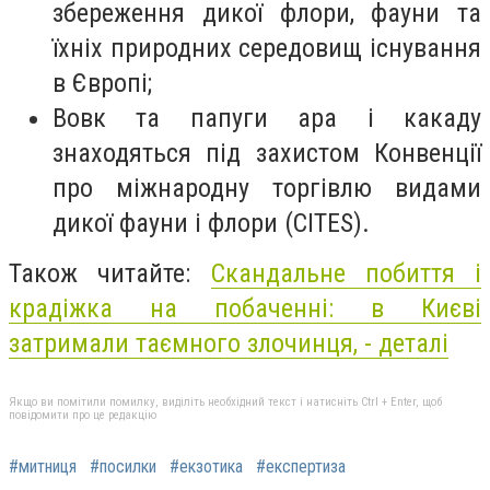
збереження дикої флори, фауни та
їхніх природних середовищ існування
в Європі;
Вовк та папуги ара і какаду
знаходяться під захистом Конвенції
про міжнародну торгівлю видами
дикої фауни і флори (CITES).
Також читайте:
Скандальне побиття і
крадіжка на побаченні: в Києві
затримали таємного злочинця, - деталі
Якщо ви помітили помилку, виділіть необхідний текст і натисніть Ctrl + Enter, щоб
повідомити про це редакцію
#митниця
#посилки
#екзотика
#експертиза