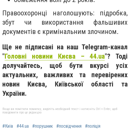
Правоохоронці наголошують: підробка,
збут чи використання фальшивих
документів є кримінальним злочином.
Ще не підписані на наш Telegram-канал
"
Головні новини Києва – 44.ua
"? Тоді
долучайтесь, щоб бути вкурсі усіх
актуальних, важливих та перевірених
новин Києва, Київської області та
України.
Якщо ви помітили помилку, виділіть необхідний текст і натисніть Ctrl + Enter, щоб
повідомити про це редакцію
#Київ
#44.ua
#порушник
#посвідчення
#поліція