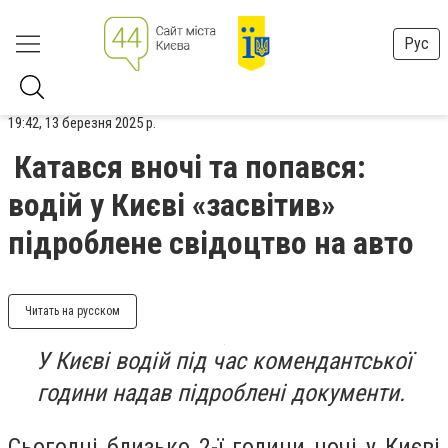
Рус
19:42, 13 березня 2025 р.
Катався вночі та попався:
водій у Києві «засвітив»
підроблене свідоцтво на авто
Читать на русском
У Києві водій під час комендантської
години надав підроблені документи.
Сьогодні близько 2-ї години ночі у Києві