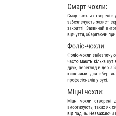
Смарт-чохли:
Смарт-чохли створені з у
забезпечують захист ек
закритті. Зазвичай виг
відчуття, зберігаючи при
Фоліо-чохли:
Фоліо-чохли забезпечую
часто мають кілька куті
друк, перегляд відео аб
кишенями для зберіган
професіоналів у русі.
Міцні чохли:
Міцні чохли створені д
амортизують, таких як с
від падінь. Незважаючи н