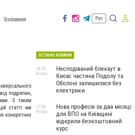
Рус
Оголошення
ОСТАННІ НОВИНИ
Несподіваний блекаут в
18:33
Вчора
Києві: частина Подолу та
Оболоні залишилася без
ніверсального
електрики
від подряпин,
ами. З таким
Нова професія за два місяці:
цій статті ми
17:58
Вчора
для ВПО на Київщині
ня конкретних
відкрили безкоштовний
курс