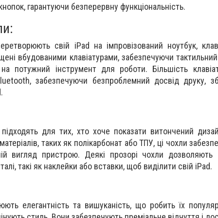
 кнопок, гарантуючи безперервну функціональність.
ли:
перетворюють свій iPad на імпровізований ноутбук, клав
ащені вбудованими клавіатурами, забезпечуючи тактильний
на потужний інструмент для роботи. Більшість клавіат
luetooth, забезпечуючи безпроблемний досвід друку, з
.
 підходять для тих, хто хоче показати витончений дизай
матеріалів, таких як полікарбонат або ТПУ, ці чохли забезп
ій вигляд пристрою. Деякі прозорі чохли дозволяють 
алі, такі як наклейки або вставки, щоб виділити свій iPad.
юють елегантність та вишуканість, що робить їх попул
цінують стиль. Вони забезпечують преміальне відчуття і дос