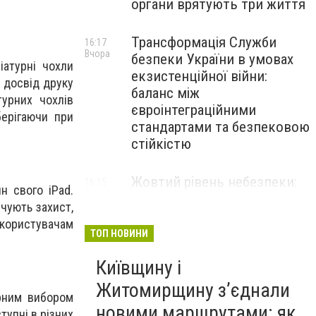
органи врятують три життя
Трансформація Служби
16:17
Вчора
безпеки України в умовах
іатурні чохли
екзистенційної війни:
 досвід друку
баланс між
урних чохлів
євроінтеграційними
берігаючи при
стандартами та безпековою
стійкістю
Жовтий рівень небезпеки:
16:15
н свого iPad.
Вчора
мешканців Києва та області
ечують захист,
попередили про негоду
користувачам
ТОП НОВИНИ
Київщину і
Житомирщину з’єднали
ярним вибором
новими маршрутами: як
тупні в різних