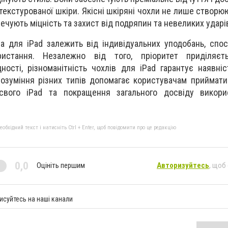
о текстурованої шкіри. Якісні шкіряні чохли не лише створ
ечують міцність та захист від подряпин та невеликих ударі
ла для iPad залежить від індивідуальних уподобань, спо
ристання. Незалежно від того, пріоритет приділяєть
ності, різноманітність чохлів для iPad гарантує наявніс
Розуміння різних типів допомагає користувачам приймати
свого iPad та покращення загального досвіду викори
бхідний текст і натисніть Ctrl + Enter, щоб повідомити про це редакцію
0,0
Оцініть першим
Авторизуйтесь
, щоб
исуйтесь на наші канали