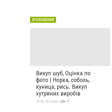
ОГОЛОШЕННЯ
Викуп шуб, Оцінка по
фото | Норка, соболь,
куница, рись. Викуп
хутряних виробів
44
18:00, 20 липня