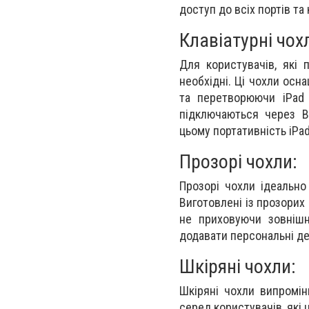
доступ до всіх портів та
Клавіатурні чох
Для користувачів, які 
необхідні. Ці чохли осн
та перетворюючи iPad 
підключаються через B
цьому портативність iPad
Прозорі чохли:
Прозорі чохли ідеально
Виготовлені із прозорих 
не приховуючи зовнішн
додавати персональні дет
Шкіряні чохли:
Шкіряні чохли випромін
серед користувачів, які 