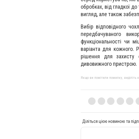
обробках, від гладкої д
вигляд, але також забезп
Вибір відповідного чох
передбачуваного вико
функціональності чи міц
варіанта для кожного. 
рішення для захисту 
дивовижного пристрою.
Якщо ви помітили помилку, виділіть нео
Діліться цією новиною та підп