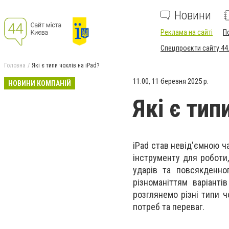
Новини
Реклама на сайті
П
Спецпроєкти сайту 44
Головна
Які є типи чохлів на iPad?
11:00, 11 березня 2025 р.
НОВИНИ КОМПАНІЙ
Які є тип
iPad став невід'ємною ч
інструменту для роботи,
ударів та повсякденно
різноманіттям варіант
розглянемо різні типи 
потреб та переваг.