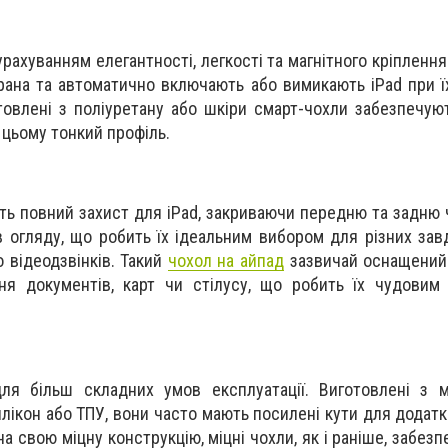
рахуванням елегантності, легкості та магнітного кріплення
рана та автоматично включають або вимикають iPad при їх
отовлені з поліуретану або шкіри смарт-чохли забезпечую
 цьому тонкий профіль.
ть повний захист для iPad, закриваючи передню та задню 
в огляду, що робить їх ідеальним вибором для різних завд
о відеодзвінків. Такий
чохол на айпад
зазвичай оснащений
ня документів, карт чи стілусу, що робить їх чудовим
ля більш складних умов експлуатації. Виготовлені з м
илікон або ТПУ, вони часто мають посилені кути для додат
а свою міцну конструкцію, міцні чохли, як і раніше, забез