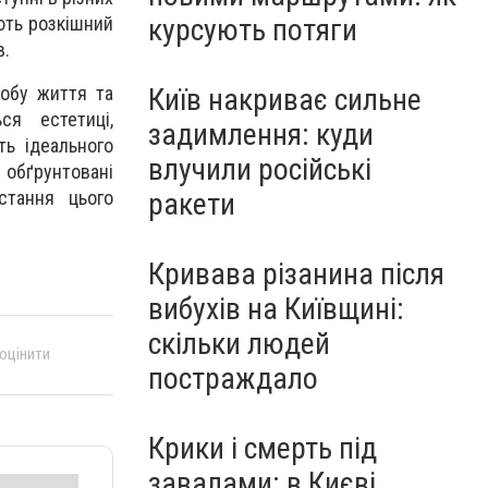
курсують потяги
юють розкішний
в.
Київ накриває сильне
собу життя та
ся естетиці,
задимлення: куди
ть ідеального
влучили російські
 обґрунтовані
ракети
стання цього
Кривава різанина після
вибухів на Київщині:
скільки людей
 оцінити
постраждало
Крики і смерть під
завалами: в Києві