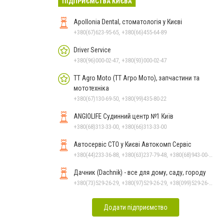
ПІДПРИЄМСТВА КИЄВА
Apollonia Dental, стоматологія у Києві
+380(67)623-95-65, +380(66)455-64-89
Driver Service
+380(96)000-02-47, +380(93)000-02-47
TT Agro Moto (ТТ Агро Мото), запчастини та
мототехніка
+380(67)130-69-50, +380(99)435-80-22
ANGIOLIFE Судинний центр №1 Київ
+380(68)313-33-00, +380(66)313-33-00
Автосервіс СТО у Києві Автокомп Сервіс
+380(44)233-36-88, +380(63)237-79-48, +380(68)943-00-82, +380(95)485-12-16, +380(44)587-74-82, +380(44)587-75-82
Дачник (Dachnik) - все для дому, саду, городу
+380(73)529-26-29, +380(97)529-26-29, +38(099)529-26-29
Додати підприємство