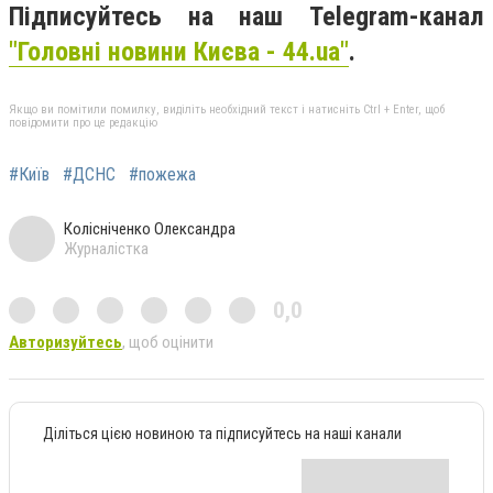
Підписуйтесь на наш Telegram-канал
"Головні новини Києва - 44.ua"
.
Якщо ви помітили помилку, виділіть необхідний текст і натисніть Ctrl + Enter, щоб
повідомити про це редакцію
#Київ
#ДСНС
#пожежа
Колісніченко Олександра
Журналістка
0,0
Авторизуйтесь
, щоб оцінити
Діліться цією новиною та підписуйтесь на наші канали