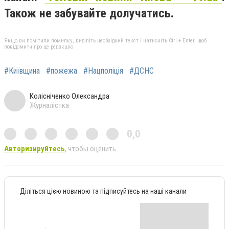
Також не забувайте долучатись.
Якщо ви помітили помилку, виділіть необхідний текст і натисніть Ctrl + Enter, щоб
повідомити про це редакцію
#Київщина
#пожежа
#Нацполіція
#ДСНС
Колісніченко Олександра
Журналістка
0,0
Авторизируйтесь
, чтобы оценить
Діліться цією новиною та підписуйтесь на наші канали