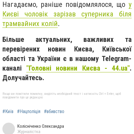
Нагадаємо, раніше повідомлялося, що
у
Києві чоловік зарізав суперника біля
трамвайних колій
.
Більше актуальних, важливих та
перевірених новин Києва, Київської
області та України є в нашому Telegram-
каналі
"Головні новини Києва - 44.ua"
.
Долучайтесь.
Якщо ви помітили помилку, виділіть необхідний текст і натисніть Ctrl + Enter, щоб
повідомити про це редакцію
#Київ
#Нацполіція
#вбивство
Колісніченко Олександра
Журналістка