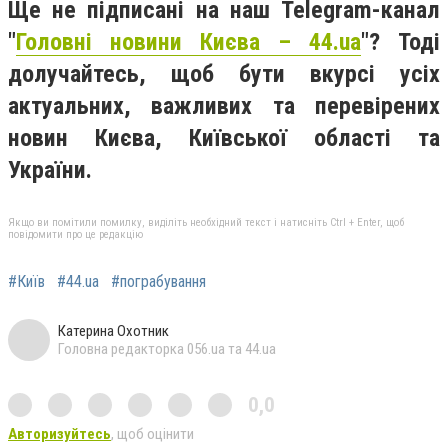
Ще не підписані на наш Telegram-канал
"
Головні новини Києва – 44.ua
"? Тоді
долучайтесь, щоб бути вкурсі усіх
актуальних, важливих та перевірених
новин Києва, Київської області та
України.
Якщо ви помітили помилку, виділіть необхідний текст і натисніть Ctrl + Enter, щоб
повідомити про це редакцію
#Київ
#44.ua
#пограбування
Катерина Охотник
Головна редакторка 056.ua та 44.ua
0,0
Авторизуйтесь
, щоб оцінити