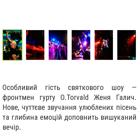
Особливий гість святкового шоу —
фронтмен гурту O.Torvald Женя Галич.
Нове, чуттєве звучання улюблених пісень
та глибина емоцій доповнить вишуканий
вечір.