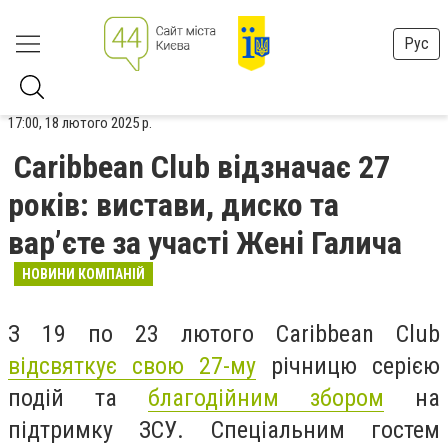
Рус
17:00, 18 лютого 2025 р.
Caribbean Club відзначає 27
років: вистави, диско та
вар’єте за участі Жені Галича
НОВИНИ КОМПАНІЙ
З 19 по 23 лютого Caribbean Club
відсвяткує свою 27-му
річницю серією
подій та
благодійним збором
на
підтримку ЗСУ. Спеціальним гостем