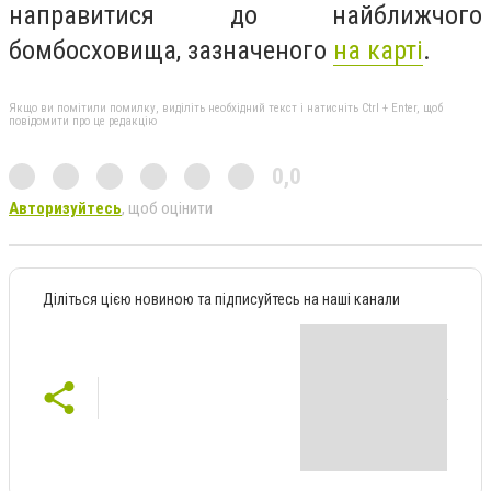
направитися до найближчого
бомбосховища, зазначеного
на карті
.
Якщо ви помітили помилку, виділіть необхідний текст і натисніть Ctrl + Enter, щоб
повідомити про це редакцію
0,0
Авторизуйтесь
, щоб оцінити
Діліться цією новиною та підписуйтесь на наші канали