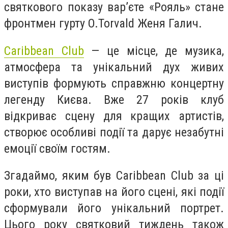
святкового показу вар’єте «Рояль» стане
фронтмен гурту O.Torvald Женя Галич.
Caribbean Club
— це місце, де музика,
атмосфера та унікальний дух живих
виступів формують справжню концертну
легенду Києва. Вже 27 років клуб
відкриває сцену для кращих артистів,
створює особливі події та дарує незабутні
емоції своїм гостям.
Згадаймо, яким був Caribbean Club за ці
роки, хто виступав на його сцені, які події
сформували його унікальний портрет.
Цього року святковий тиждень також