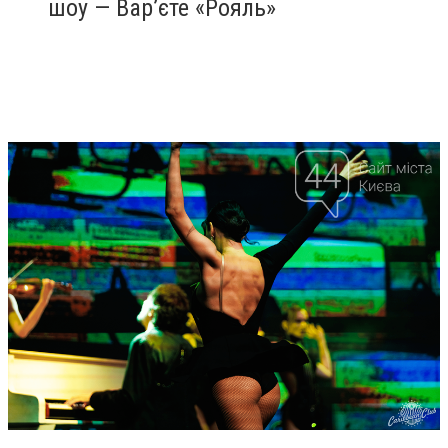
шоу — Вар’єте «Рояль»