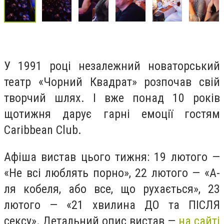
У 1991 році незалежний новаторський
театр «Чорний Квадрат» розпочав свій
творчий шлях. І вже понад 10 років
щотижня дарує гарні емоції гостям
Caribbean Club.
Афіша вистав цього тижня: 19 лютого —
«Не всі люблять порно», 22 лютого — «А-
ля кобеля, або все, що рухається», 23
лютого — «21 хвилина ДО та ПІСЛЯ
сексу». Детальний опис вистав —
на сайті