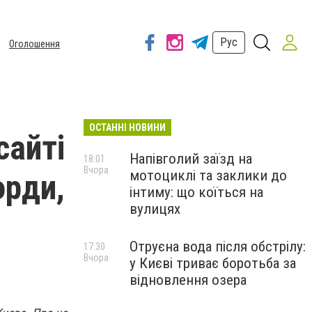
Рус
Оголошення
ОСТАННІ НОВИНИ
сайті
Напівголий заїзд на
18:01
Вчора
мотоциклі та заклики до
орди,
інтиму: що коїться на
вулицях
Отруєна вода після обстрілу:
17:30
Вчора
у Києві триває боротьба за
відновлення озера