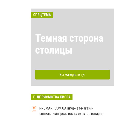
СПЕЦТЕМА
Темная сторона
столицы
Всі матеріали тут
ПІДПРИЄМСТВА КИЄВА
PROMART.COM.UA інтернет-магазин
cвітильників, розеток та електротоварів