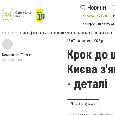
Новини
Реклама на сайті
П
Спецпроєкти сайту 44
Головна
Крок до цифронізації міста: на сайті Києва з'явилось два нові дашборди, -
15:07, 18 лютого 2025 р.
Крок до ц
Компанієць Тетяна
Журналістка
Києва з'
- деталі
Читать на русском