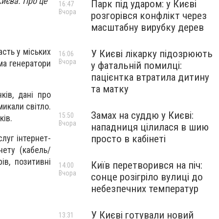
иєва. Про це
Парк під ударом: у Києві
16:47
Вчора
розгорівся конфлікт через
масштабну вирубку дерев
асть у міських
У Києві лікарку підозрюють
16:06
Вчора
ма генератори
у фатальній помилці:
пацієнтка втратила дитину
та матку
ків, дані про
микали світло.
Замах на суддю у Києві:
15:50
ків.
Вчора
нападниця цілилася в шию
луг інтернет-
просто в кабінеті
нету (кабель/
ів, позитивні
Київ перетворився на піч:
14:00
Вчора
сонце розігріло вулиці до
небезпечних температур
У Києві готували новий
13:31