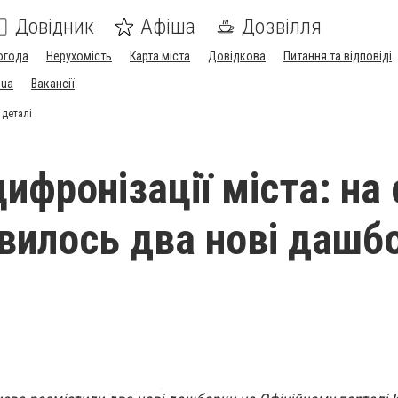
Довідник
Афіша
Дозвілля
огода
Нерухомість
Карта міста
Довідкова
Питання та відповіді
.ua
Вакансії
 деталі
ифронізації міста: на 
явилось два нові дашб