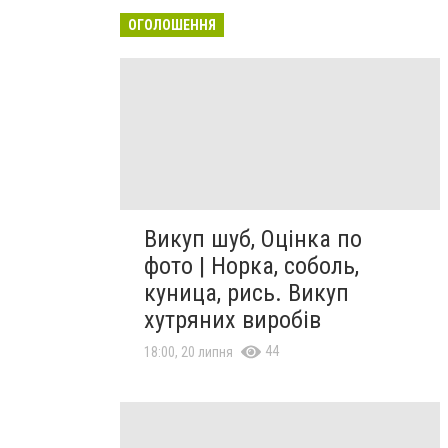
ОГОЛОШЕННЯ
Викуп шуб, Оцінка по
фото | Норка, соболь,
куница, рись. Викуп
хутряних виробів
44
18:00, 20 липня