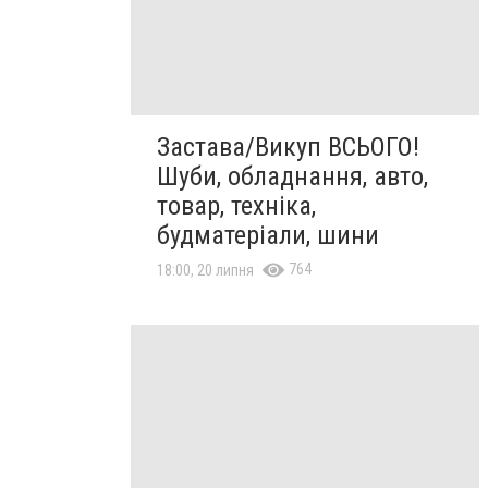
Застава/Викуп ВСЬОГО!
Шуби, обладнання, авто,
товар, техніка,
будматеріали, шини
764
18:00, 20 липня