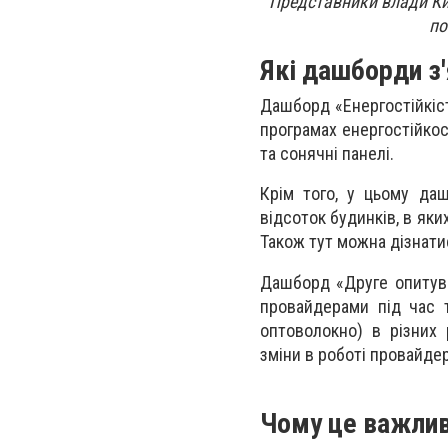
Представники влади Киє
по
Які дашборди з'
Дашборд «Енергостійкість
програмах енергостійкос
та сонячні панелі.
Крім того, у цьому даш
відсоток будинків, в яки
Також тут можна дізнати
Дашборд «Друге опитува
провайдерами під час т
оптоволокно) в різних 
зміни в роботі провайде
Чому це важлив