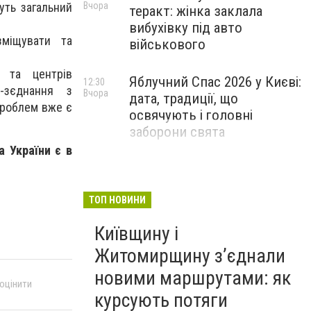
уть загальний
Вчора
теракт: жінка заклала
вибухівку під авто
зміщувати та
військового
 та центрів
Яблучний Спас 2026 у Києві:
12:30
т-зєднання з
Вчора
дата, традиції, що
проблем вже є
освячують і головні
заборони свята
а України є в
ТОП НОВИНИ
Київщину і
Житомирщину з’єднали
новими маршрутами: як
 оцінити
курсують потяги