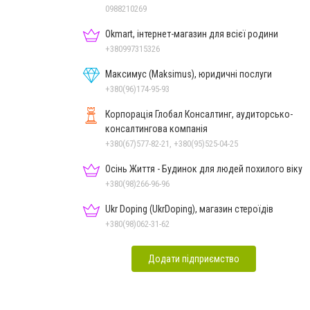
0988210269
Okmart, інтернет-магазин для всієї родини
+380997315326
Максимус (Maksimus), юридичні послуги
+380(96)174-95-93
Корпорація Глобал Консалтинг, аудиторсько-
консалтингова компанія
+380(67)577-82-21, +380(95)525-04-25
Осінь Життя - Будинок для людей похилого віку
+380(98)266-96-96
Ukr Doping (UkrDoping), магазин стероїдів
+380(98)062-31-62
Додати підприємство