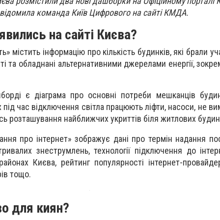
ва розмістили два нові дашборки на Офіційному порталі К
відомила команда Київ Цифрового на сайті КМДА.
явились на сайті Києва?
» містить інформацію про кількість будинків, які брали уч
ті та обладнані альтернативними джерелами енергії, зокре
борді є діаграма про основні потреби мешканців будин
х під час відключення світла працюють ліфти, насоси, не ви
сь розташування найближчих укриттів біля житлових будин
ння про інтернет» зображує дані про термін надання пос
ривалих знеструмлень, технології підключення до інтер
районах Києва, рейтинг популярності інтернет-провайдер
рів тощо.
о для киян?