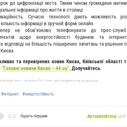
рок до цифронізації міста. Таким чином громадяни матим
уальної інформації про життя в столиці.
оваційність. Сучасні технології дають можливість ро
ількість інформації в зручній формі онлайн.
Тепер не обов'язково телефонувати до прес-служб
лієнтів щодо енергостійкості будинків та інтерне
е відповіді на більшість поширених запитань та рішення 
 Києва.
ливих та перевірених новин Києва, Київської області т
і
"Головні новини Києва – 44.ua"
. Долучайтесь.
бхідний текст і натисніть Ctrl + Enter, щоб повідомити про це редакцію
#інтернет
#енергостійкість
0,0
Оцініть першим
Авторизуйтесь
, щоб