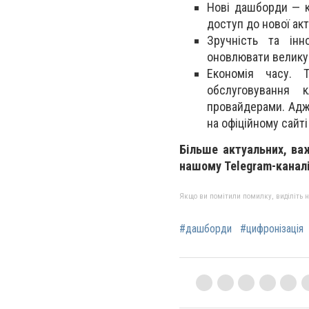
Нові дашборди — к
доступ до нової акт
Зручність та інн
оновлювати велику к
Економія часу. 
обслуговування к
провайдерами. Адж
на офіційному сайті
Більше актуальних, важ
нашому Telegram-канал
Якщо ви помітили помилку, виділіть нео
#дашборди
#цифронізація