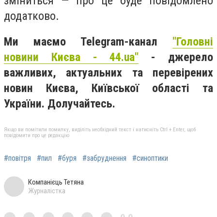
зміниться — про це буде повідомлено
додатково.
Ми маємо Telegram-канал
"Головні
новини Києва - 44.ua"
- джерело
важливих, актуальних та перевірених
новин Києва, Київської області та
України. Долучайтесь.
Якщо ви помітили помилку, виділіть необхідний текст і натисніть Ctrl + Enter, щоб
повідомити про це редакцію
#повітря
#пил
#буря
#забруднення
#синоптики
Компанієць Тетяна
Журналістка