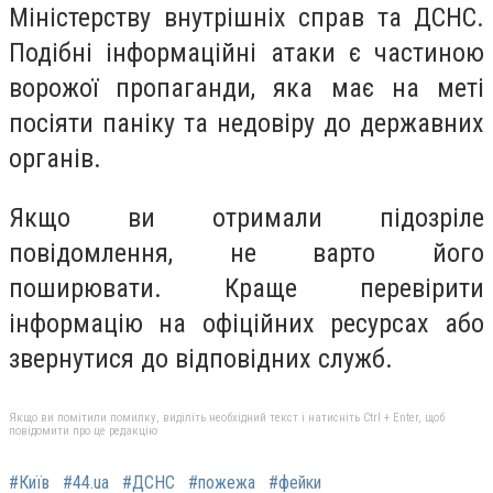
Міністерству внутрішніх справ та ДСНС.
Подібні інформаційні атаки є частиною
ворожої пропаганди, яка має на меті
посіяти паніку та недовіру до державних
органів.
Якщо ви отримали підозріле
повідомлення, не варто його
поширювати. Краще перевірити
інформацію на офіційних ресурсах або
звернутися до відповідних служб.
Якщо ви помітили помилку, виділіть необхідний текст і натисніть Ctrl + Enter, щоб
повідомити про це редакцію
#Київ
#44.ua
#ДСНС
#пожежа
#фейки