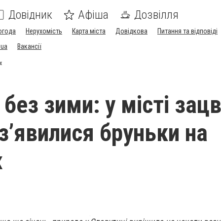
Довідник
Афіша
Дозвілля
огода
Нерухомість
Карта міста
Довідкова
Питання та відповіді
.ua
Вакансії
х
без зими: у місті зацв
 з’явилися бруньки на
х