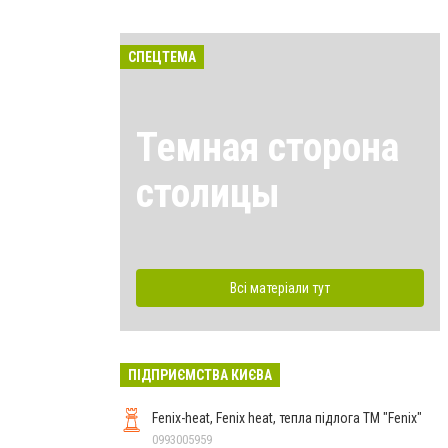
СПЕЦТЕМА
Темная сторона
столицы
Всі матеріали тут
ПІДПРИЄМСТВА КИЄВА
Fenix-heat, Fenix heat, тепла підлога ТМ "Fenix"
0993005959