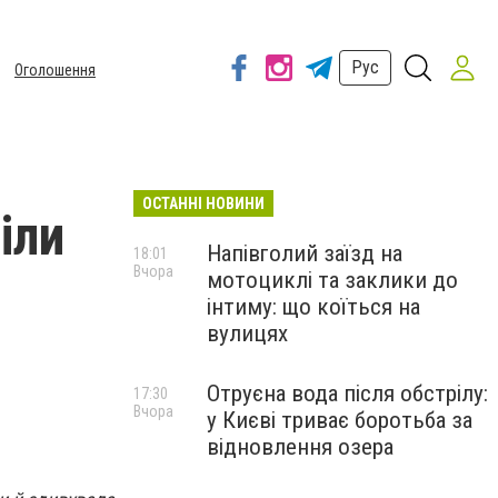
Рус
Оголошення
ОСТАННІ НОВИНИ
іли
Напівголий заїзд на
18:01
Вчора
мотоциклі та заклики до
інтиму: що коїться на
вулицях
Отруєна вода після обстрілу:
17:30
Вчора
у Києві триває боротьба за
відновлення озера