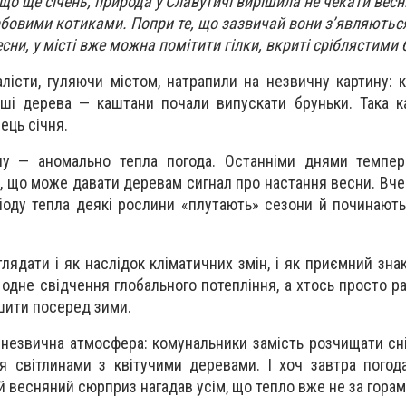
що ще січень, природа у Славутичі вирішила не чекати весн
бовими котиками. Попри те, що зазвичай вони з’являються
есни, у місті вже можна помітити гілки, вкриті сріблястим
лісти, гуляючи містом, натрапили на незвичну картину: к
нші дерева — каштани почали випускати бруньки. Така 
нець січня.
у — аномально тепла погода. Останніми днями темпера
C, що може давати деревам сигнал про настання весни. Вче
іоду тепла деякі рослини «плутають» сезони й починают
ядати і як наслідок кліматичних змін, і як приємний знак
одне свідчення глобального потепління, а хтось просто ра
ішити посеред зими.
є незвична атмосфера: комунальники замість розчищати сн
ся світлинами з квітучими деревами. І хоч завтра пого
й весняний сюрприз нагадав усім, що тепло вже не за горам