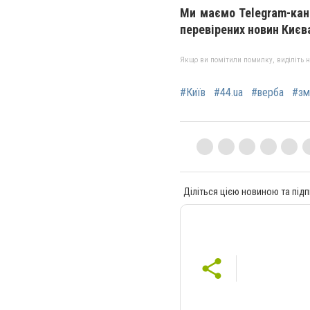
Ми маємо Telegram-кан
перевірених новин Києва
Якщо ви помітили помилку, виділіть нео
#Київ
#44.ua
#верба
#зм
Діліться цією новиною та підп