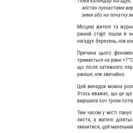
Поки календар нагадує, 
містян пухнастими вер
зими або на початку в
Місцеві жителі та журна
ранній старт пішли й і
нагадує березень, ніж кі
Причина цього феномен
тримається на рівні +7°
що після затяжного пер
раніше, ніж звичайно.
Цей випадок можна розгл
Хтось вважає, що це ще 
вирішила хоч трохи пот
Тим часом у місті пану
листя, а жителі ділять
змінитися, цей маленьки