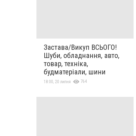
Застава/Викуп ВСЬОГО!
Шуби, обладнання, авто,
товар, техніка,
будматеріали, шини
764
18:00, 20 липня