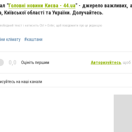
ал "
Головні новини Києва - 44.ua
" - джерело важливих, 
, Київської області та України. Долучайтесь.
бхідний текст і натисніть Ctrl + Enter, щоб повідомити про це редакцію
іни клімату
#каштани
0,0
Оцініть першим
Авторизуйтесь
, щоб
исуйтесь на наші канали