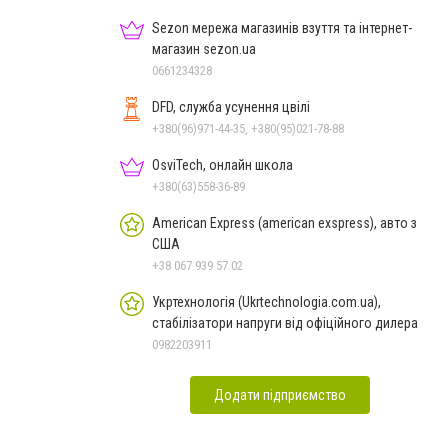
Sezon мережа магазинів взуття та інтернет-
магазин sezon.ua
0661234328
DFD, служба усунення цвілі
+380(96)971-44-35, +380(95)021-78-88
OsviTech, онлайн школа
+380(63)558-36-89
American Express (american exspress), авто з
США
+38 067 939 57 02
Укртехнологія (Ukrtechnologia.com.ua),
стабілізатори напруги від офіційного дилера
0982203911
Додати підприємство