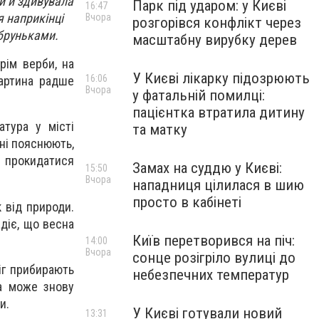
и й здивувала
Парк під ударом: у Києві
16:47
 наприкінці
Вчора
розгорівся конфлікт через
и бруньками.
масштабну вирубку дерев
рім верби, на
У Києві лікарку підозрюють
16:06
картина радше
Вчора
у фатальній помилці:
пацієнтка втратила дитину
тура у місті
та матку
ні пояснюють,
ь прокидатися
Замах на суддю у Києві:
15:50
Вчора
нападниця цілилася в шию
просто в кабінеті
 від природи.
діє, що весна
Київ перетворився на піч:
14:00
Вчора
сонце розігріло вулиці до
іг прибирають
небезпечних температур
да може знову
и.
У Києві готували новий
13:31