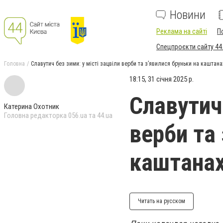
Новини
Реклама на сайті
П
Спецпроєкти сайту 44
Головна
Славутич без зими: у місті зацвіли верби та з’явилися бруньки на каштана
18:15, 31 січня 2025 р.
Славутич 
Катерина Охотник
Головна редакторка 056.ua та 44.ua
верби та
каштана
Читать на русском