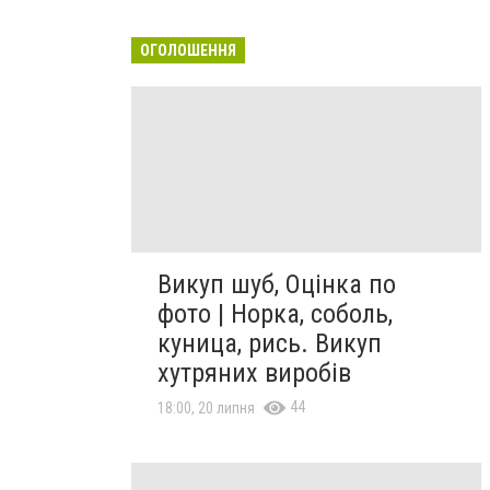
ОГОЛОШЕННЯ
Викуп шуб, Оцінка по
фото | Норка, соболь,
куница, рись. Викуп
хутряних виробів
44
18:00, 20 липня