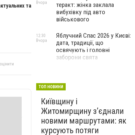
Вчора
теракт: жінка заклала
актуальних та
вибухівку під авто
військового
Яблучний Спас 2026 у Києві:
12:30
Вчора
дата, традиції, що
освячують і головні
заборони свята
 оцінити
ТОП НОВИНИ
Київщину і
Житомирщину з’єднали
новими маршрутами: як
курсують потяги