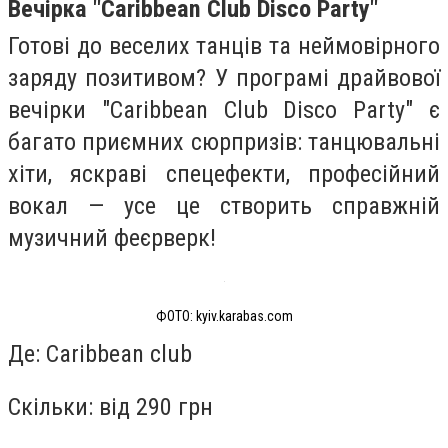
Вечірка "‎Caribbean Club Disco Party"‎
Готові до веселих танців та неймовірного
заряду позитивом? У програмі драйвової
вечірки "‎Caribbean Club Disco Party" є
багато приємних сюрпризів: танцювальні
хіти, яскраві спецефекти, професійний
вокал — усе це створить справжній
музичний феєрверк!
ФОТО: kyiv.karabas.com
Де: Caribbean club
Скільки: від 290 грн