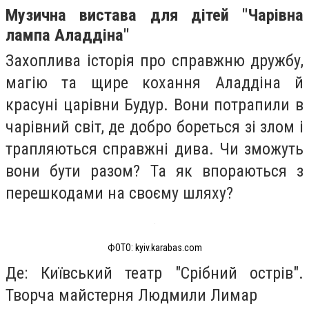
Музична вистава для дітей "‎Чарівна
лампа Аладдіна"‎
Захоплива історія про справжню дружбу,
магію та щире кохання Аладдіна й
красуні царівни Будур. Вони потрапили в
чарівний світ, де добро бореться зі злом і
трапляються справжні дива. Чи зможуть
вони бути разом? Та як впораються з
перешкодами на своєму шляху?
ФОТО: kyiv.karabas.com
Де: Київський театр "Срібний острів".
Творча майстерня Людмили Лимар