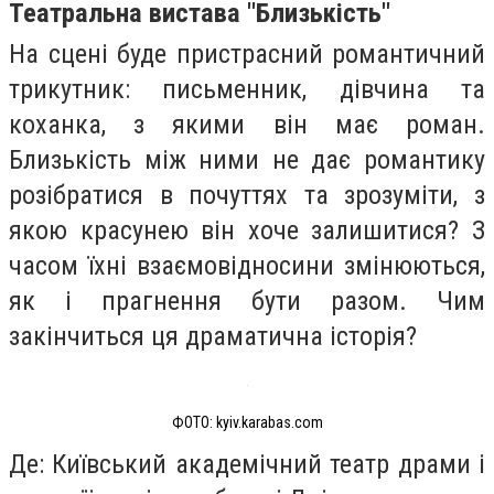
Театральна вистава "‎Близькість"‎
На сцені буде пристрасний романтичний
трикутник: письменник, дівчина та
коханка, з якими він має роман.
Близькість між ними не дає романтику
розібратися в почуттях та зрозуміти, з
якою красунею він хоче залишитися? З
часом їхні взаємовідносини змінюються,
як і прагнення бути разом. Чим
закінчиться ця драматична історія?
ФОТО: kyiv.karabas.com
Де: Київський академічний театр драми і