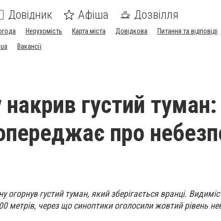
Довідник
Афіша
Дозвілля
огода
Нерухомість
Карта міста
Довідкова
Питання та відповіді
.ua
Вакансії
 накрив густий туман:
попереджає про небезп
ину огорнув густий туман, який зберігається вранці. Видимі
0 метрів, через що синоптики оголосили жовтий рівень н