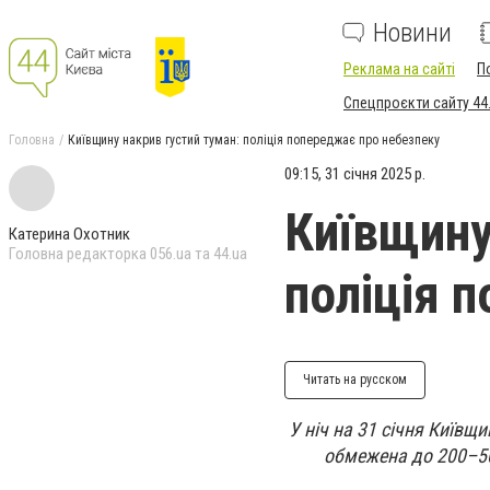
Новини
Реклама на сайті
П
Спецпроєкти сайту 44
Головна
Київщину накрив густий туман: поліція попереджає про небезпеку
09:15, 31 січня 2025 р.
Київщину
Катерина Охотник
Головна редакторка 056.ua та 44.ua
поліція 
Читать на русском
У ніч на 31 січня Київщ
обмежена до 200–50