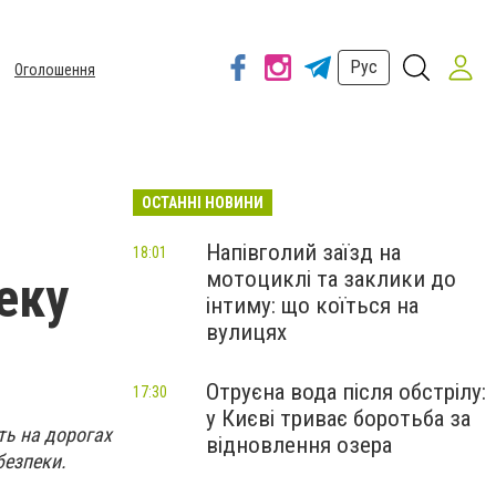
Рус
Оголошення
ОСТАННІ НОВИНИ
Напівголий заїзд на
18:01
мотоциклі та заклики до
еку
інтиму: що коїться на
вулицях
Отруєна вода після обстрілу:
17:30
у Києві триває боротьба за
сть на дорогах
відновлення озера
ебезпеки.