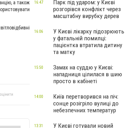
Парк під ударом: у Києві
анцію, а також
16:47
розгорівся конфлікт через
користовувати
масштабну вирубку дерев
вітловідбивні
У Києві лікарку підозрюють
16:06
у фатальній помилці:
пацієнтка втратила дитину
та матку
Замах на суддю у Києві:
15:50
нападниця цілилася в шию
просто в кабінеті
 оцінити
Київ перетворився на піч:
14:00
сонце розігріло вулиці до
небезпечних температур
У Києві готували новий
13:31