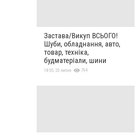
Застава/Викуп ВСЬОГО!
Шуби, обладнання, авто,
товар, техніка,
будматеріали, шини
764
18:00, 20 липня