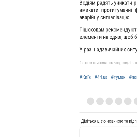
Водіям радять уникати р
вмикати протитуманні ф
аварійну сигналізацію.
Пішоходам рекомендують
елементи на одязі, щоб 
У разі надзвичайних сит
Якщо ви помітили помилку, виділіть нео
#Київ
#44.ua
#туман
#по
Діліться цією новиною та підп