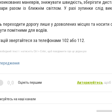
изикованих маневрів, знижувати швидкість, зберігати дист
ари разом із ближнім світлом. У разі зупинки слід ви
 переходити дорогу лише у дозволених місцях та носити с
бути помітними для водіїв.
уацій звертайтеся за телефонами 102 або 112.
бхідний текст і натисніть Ctrl + Enter, щоб повідомити про це редакцію
передження
0,0
Оцініть першим
Авторизуйтесь
, щоб
исуйтесь на наші канали