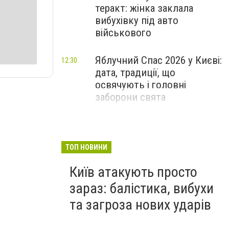
теракт: жінка заклала
вибухівку під авто
військового
Яблучний Спас 2026 у Києві:
12:30
дата, традиції, що
освячують і головні
заборони свята
ТОП НОВИНИ
Київ атакують просто
зараз: балістика, вибухи
та загроза нових ударів