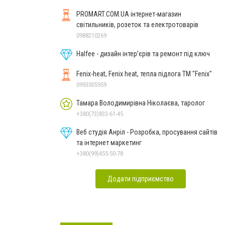
PROMART.COM.UA інтернет-магазин
cвітильників, розеток та електротоварів
0988210269
Halfee - дизайн інтер’єрів та ремонт під ключ
Fenix-heat, Fenix heat, тепла підлога ТМ "Fenix"
0993005959
Тамара Володимирівна Ніколаєва, таролог
+380(73)833-61-45
Веб студія Анріл - Розробка, просування сайтів
та інтернет маркетинг
+380(99)455-50-78
Додати підприємство