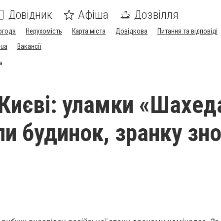
Довідник
Афіша
Дозвілля
огода
Нерухомість
Карта міста
Довідкова
Питання та відповіді
.ua
Вакансії
а
 Києві: уламки «Шахед
и будинок, зранку зн