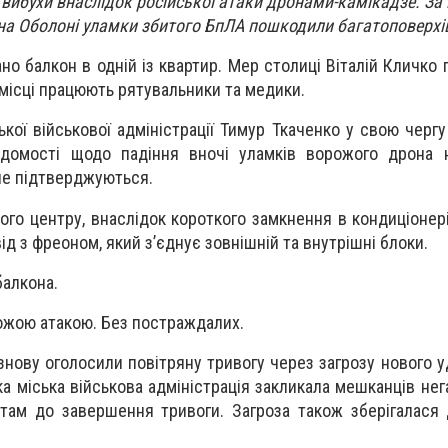
и вибухи внаслідок російської атаки дронами-камікадзе. З
на Оболоні уламки збитого БпЛА пошкодили багатоповерхі
но балкон в одній із квартир. Мер столиці Віталій Кличко
 місці працюють рятувальники та медики.
ької військової адміністрації Тимур Ткаченко у свою черг
ідомості щодо падіння вночі уламків ворожого дрона 
не підтверджуються.
ного центру, внаслідок короткого замкнення в кондиціоне
д з фреоном, який з’єднує зовнішній та внутрішні блоки.
алкона.
рожою атакою. Без постраждалих.
 знову оголосили повітряну тривогу через загрозу нового у
ька міська військова адміністрація закликала мешканців не
там до завершення тривоги. Загроза також зберігалася 