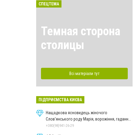
СПЕЦТЕМА
Темная сторона
столицы
Всі матеріали тут
ПІДПРИЄМСТВА КИЄВА
Нащадкова ясновидець жіночого
Слов'янського роду Марія, ворожіння, гадання
онлайн, ворожіння Таро
+380(98)941-26-29