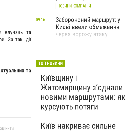
НОВИНИ КОМПАНІЙ
Заборонений маршрут: у
09:16
Києві ввели обмеження
я влучань та
через ворожу атаку
. За такі дії
ТОП НОВИНИ
актуальних та
Київщину і
Житомирщину з’єднали
новими маршрутами: як
курсують потяги
Київ накриває сильне
 оцінити