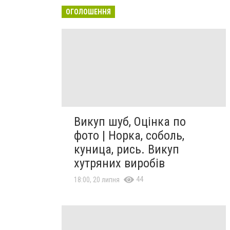
ОГОЛОШЕННЯ
Викуп шуб, Оцінка по
фото | Норка, соболь,
куница, рись. Викуп
хутряних виробів
44
18:00, 20 липня