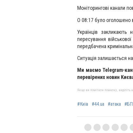
Моніторингові канали пов
О 08:17 було оголошено 
Українців закликають
пересування військової 
передбачена кримінальн
Ситуація залишається на
Ми маємо Telegram-кан
перевірених новин Києва
Якщо ви помітили помилку, виділіть нео
#Київ
#44.ua
#атака
#БП