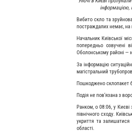
Уночі в Києві пролунал
інформацією, 
Вибито скло та зруйнова
постраждалих немає, на
Начальник Київської міс
попередньо озвучені в
Оболонському районі — 
За інформацію ситуацій
магістральний трубопрові
Пошкоджено склопакет б
Подія не повʼязана з во
Ранком, о 08:06, у Києві
північного сходу. Київс
укриття та залишатися 
області.