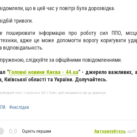
ідомляли, що в цей час у повітрі була дорозвідка.
відбій тривоги.
 не поширювати інформацію про роботу сил ППО, місц
техніки, адже це може допомогти ворогу коригувати удари
а відповідальність.
пруженою, слідкуйте за офіційними повідомленнями.
ал "
Головні новини Києва - 44.ua
" - джерело важливих, 
, Київської області та України. Долучайтесь.
бхідний текст і натисніть Ctrl + Enter, щоб повідомити про це редакцію
ЛА
#наслідки
0,0
Оцініть першим
Авторизуйтесь
, щоб