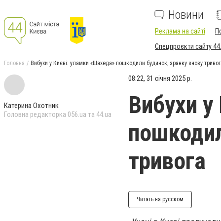
Новини
Реклама на сайті
П
Спецпроєкти сайту 44
Головна
Вибухи у Києві: уламки «Шахеда» пошкодили будинок, зранку знову тривог
08:22, 31 січня 2025 р.
Вибухи у
Катерина Охотник
Головна редакторка 056.ua та 44.ua
пошкодил
тривога
Читать на русском