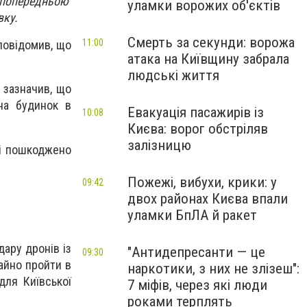
а попередньою
уламки ворожих об'єктів
вку.
Смерть за секунди: ворожа
11:00
 повідомив, що
атака на Київщину забрала
людські життя
у зазначив, що
на будинок в
Евакуація пасажирів із
10:08
Києва: ворог обстріляв
залізницю
рі пошкоджено
Пожежі, вибухи, крики: у
09:42
двох районах Києва впали
уламки БпЛА й ракет
дару дронів із
"Антидепресанти — це
09:30
гайно пройти в
наркотики, з них не злізеш":
для Київської
7 міфів, через які люди
роками терплять