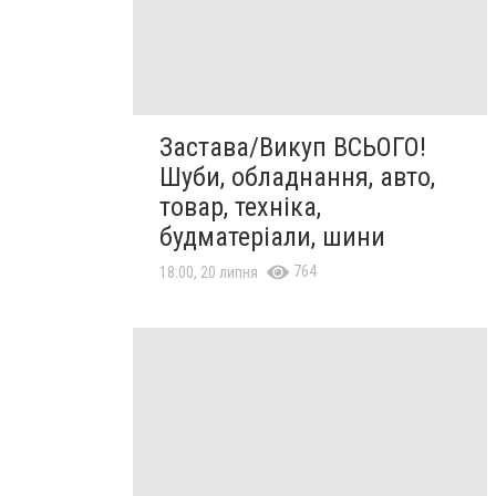
Застава/Викуп ВСЬОГО!
Шуби, обладнання, авто,
товар, техніка,
будматеріали, шини
764
18:00, 20 липня