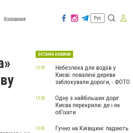
Рус
Оголошення
ОСТАННІ НОВИНИ
а»
Небезпека для водіїв у
13:39
Києві: повалені дерева
ову
заблокували дороги, - ФОТО
Одну з найбільших доріг
13:20
Києва перекрили: де і як
об’їхати
Гучно на Київщині: падають
12:05