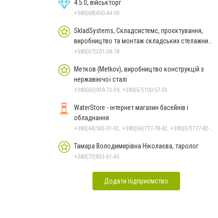
4.5.0, військторг
+380(68)450-44-50
SkladSystems, Складсистемс, проєктування,
виробництво та монтаж складських стелажних
систем
+380(67)201-38-78
Метков (Metkov), виробництво конструкцій з
нержавіючої сталі
+380(63)939-73-39, +380(67)100-57-53
WaterStore - інтернет магазин басейнів і
обладнання
+380(44)502-01-02, +380(66)777-78-42, +380(67)777-82-19, +380(67)890-80-80, +380(73)890-80-80, +380(44)502-01-03
Тамара Володимирівна Ніколаєва, таролог
+380(73)833-61-45
Додати підприємство