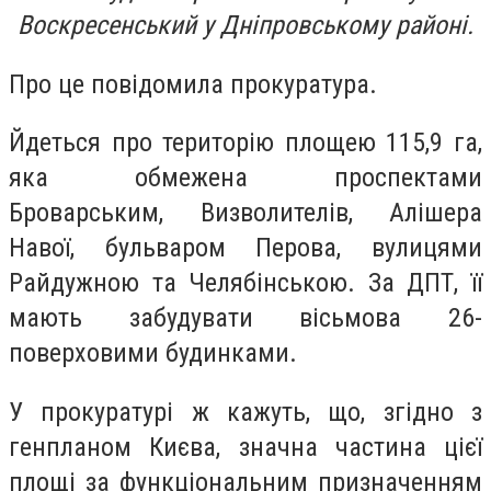
Воскресенський у Дніпровському районі.
Про це повідомила прокуратура.
Йдеться про територію площею 115,9 га,
яка обмежена проспектами
Броварським, Визволителів, Алішера
Навої, бульваром Перова, вулицями
Райдужною та Челябінською. За ДПТ, її
мають забудувати вісьмова 26-
поверховими будинками.
У прокуратурі ж кажуть, що, згідно з
генпланом Києва, значна частина цієї
площі за функціональним призначенням