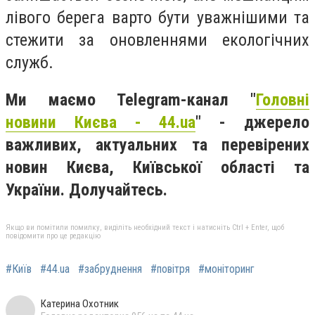
лівого берега варто бути уважнішими та
стежити за оновленнями екологічних
служб.
Ми маємо Telegram-канал "
Головні
новини Києва - 44.ua
" - джерело
важливих, актуальних та перевірених
новин Києва, Київської області та
України. Долучайтесь.
Якщо ви помітили помилку, виділіть необхідний текст і натисніть Ctrl + Enter, щоб
повідомити про це редакцію
#Київ
#44.ua
#забруднення
#повітря
#моніторинг
Катерина Охотник