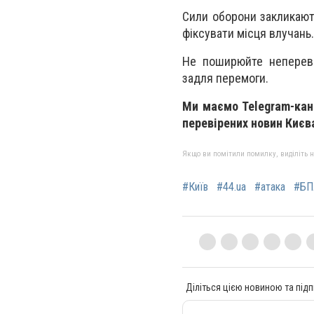
Сили оборони закликают
фіксувати місця влучань
Не поширюйте непереві
задля перемоги.
Ми маємо Telegram-кан
перевірених новин Києва
Якщо ви помітили помилку, виділіть нео
#Київ
#44.ua
#атака
#БП
Діліться цією новиною та підп