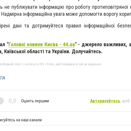
ь не публікувати інформацію про роботу протиповітряної 
. Надмірна інформаційна увага може допомогти ворогу кори
рені дані та дотримуйтеся правил інформаційної безпе
ал "
Головні новини Києва - 44.ua
" - джерело важливих, 
, Київської області та України. Долучайтесь.
бхідний текст і натисніть Ctrl + Enter, щоб повідомити про це редакцію
ЛА
0,0
Оцініть першим
Авторизуйтесь
, щоб
исуйтесь на наші канали