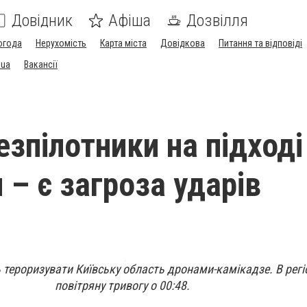
Довідник
Афіша
Дозвілля
огода
Нерухомість
Карта міста
Довідкова
Питання та відповіді
.ua
Вакансії
езпілотники на підході
 – є загроза ударів
тероризувати Київську область дронами-камікадзе. В регі
повітряну тривогу о 00:48.