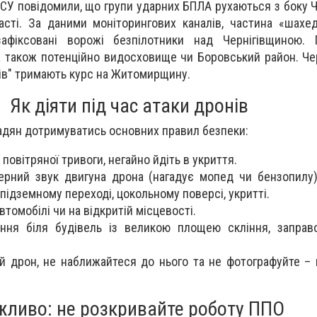
ЗСУ повідомили, що групи ударних БПЛА рухаються з боку Ч
асті. За даними моніторингових каналів, частина «шахед
афіксовані ворожі безпілотники над Чернігівщиною. 
 а також потенційно видосховище чи Боровський район. Че
ів" тримають курс на Житомирщину.
Як діяти під час атаки дронів
мадян дотримуватись основних правил безпеки:
 повітряної тривоги, негайно йдіть в укриття.
ерний звук двигуна дрона (нагадує мопед чи бензопилу)
 підземному переході, цокольному поверсі, укритті.
втомобілі чи на відкритій місцевості.
ння біля будівель із великою площею скління, заправо
й дрон, не наближайтеся до нього та не фотографуйте –
жливо: не розкривайте роботу ППО