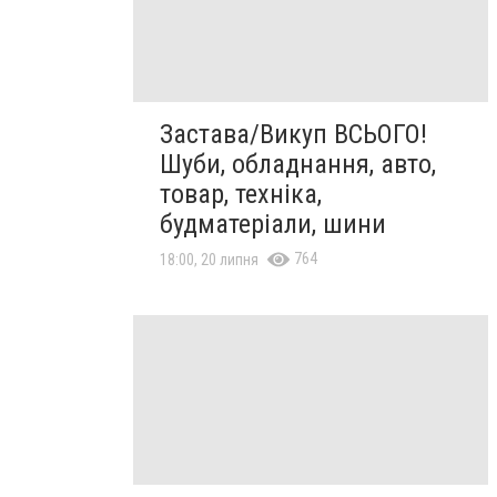
Застава/Викуп ВСЬОГО!
Шуби, обладнання, авто,
товар, техніка,
будматеріали, шини
764
18:00, 20 липня