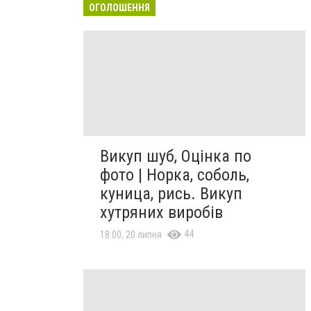
ОГОЛОШЕННЯ
Викуп шуб, Оцінка по
фото | Норка, соболь,
куница, рись. Викуп
хутряних виробів
44
18:00, 20 липня