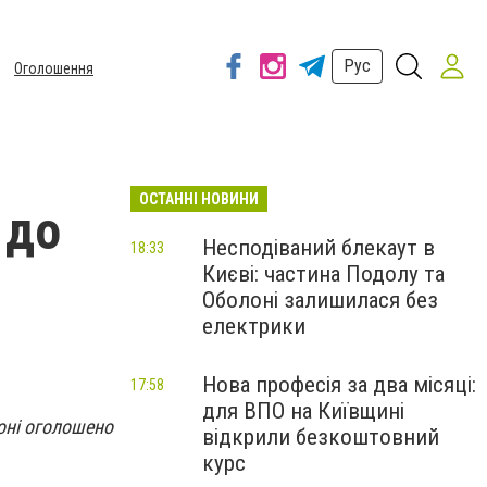
Рус
Оголошення
ОСТАННІ НОВИНИ
 до
Несподіваний блекаут в
18:33
Києві: частина Подолу та
Оболоні залишилася без
електрики
Нова професія за два місяці:
17:58
для ВПО на Київщині
оні оголошено
відкрили безкоштовний
курс