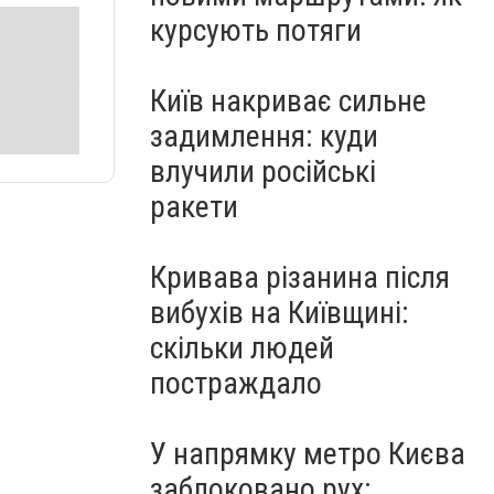
курсують потяги
Київ накриває сильне
задимлення: куди
влучили російські
ракети
Кривава різанина після
вибухів на Київщині:
скільки людей
постраждало
У напрямку метро Києва
заблоковано рух: