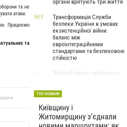
органи врятують три життя
оборони та не
гувати атаки.
Трансформація Служби
16:17
безпеки України в умовах
ки. Працюємо
екзистенційної війни:
баланс між
актуальних та
євроінтеграційними
стандартами та безпековою
стійкістю
Жовтий рівень небезпеки:
16:15
мешканців Києва та області
попередили про негоду
ТОП НОВИНИ
 оцінити
Київщину і
Житомирщину з’єднали
новими маршрутами: як