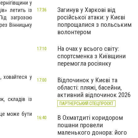
ернігівщини у
Загинув у Харкові від
ів» летить із
17:36
російської атаки: у Києві
Під загрозою
попрощалися з польським
рез Вінницьку
волонтером
На очах у всього світу:
17:10
спортсменка з Київщини
перемогла росіянку
, ховайтеся у
Відпочинок у Києві та
17:00
області: пляжі, басейни,
активний відпочинок 2026
к, складів із
ПАРТНЕРСЬКИЙ СПЕЦПРОЄКТ
 це може бути
В Охматдиті коридором
16:40
пошани провели
маленького донора: його