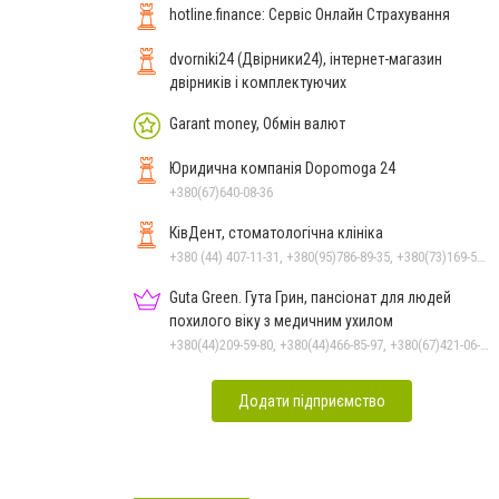
hotline.finance: Сервіс Онлайн Страхування
dvorniki24 (Двірники24), інтернет-магазин
двірників і комплектуючих
Garant money, Обмін валют
Юридична компанія Dopomoga 24
+380(67)640-08-36
КівДент, стоматологічна клініка
+380 (44) 407-11-31, +380(95)786-89-35, +380(73)169-54-69
Guta Green. Гута Грин, пансіонат для людей
похилого віку з медичним ухилом
+380(44)209-59-80, +380(44)466-85-97, +380(67)421-06-12, +380(67)501-28-45
Додати підприємство