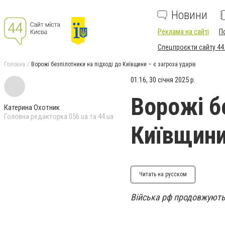
Новини
Реклама на сайті
П
Спецпроєкти сайту 44
Головна
Ворожі безпілотники на підході до Київщини – є загроза ударів
01:16, 30 січня 2025 р.
Ворожі б
Катерина Охотник
Головна редакторка 056.ua та 44.ua
Київщини
Читать на русском
Війська рф продовжують 