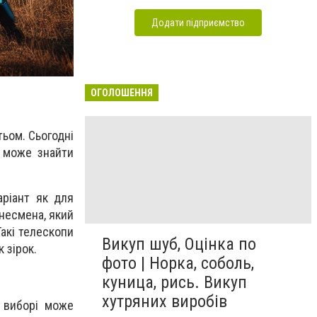
Додати підприємство
ОГОЛОШЕННЯ
ьом. Сьогодні
м може знайти
аріант як для
знесмена, який
акі телескопи
Викуп шуб, Оцінка по
 зірок.
фото | Норка, соболь,
куница, рись. Викуп
хутряних виробів
 виборі може