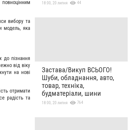
е повноцінним
44
18:00, 20 липня
нси вибору та
и модель, яка
х до пізнання
ежно від віку
Застава/Викуп ВСЬОГО!
хнути на нові
Шуби, обладнання, авто,
товар, техніка,
ість отримати
будматеріали, шини
се радість та
764
18:00, 20 липня