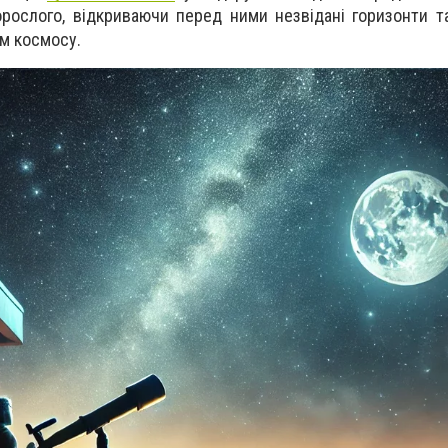
дорослого, відкриваючи перед ними незвідані горизонти 
м космосу.