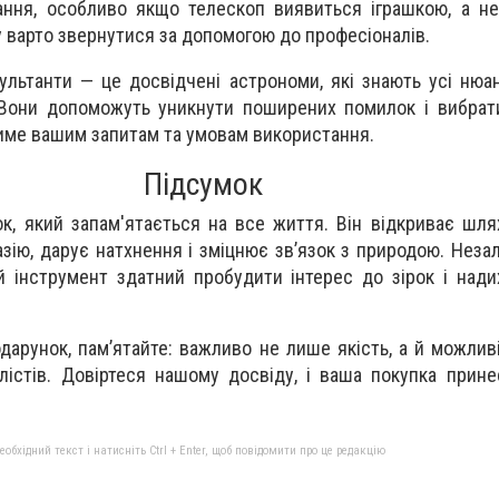
ання, особливо якщо телескоп виявиться іграшкою, а н
 варто звернутися за допомогою до професіоналів.
ультанти — це досвідчені астрономи, які знають усі нюа
 Вони допоможуть уникнути поширених помилок і вибрат
име вашим запитам та умовам використання.
Підсумок
к, який запам'ятається на все життя. Він відкриває шля
зію, дарує натхнення і зміцнює зв’язок з природою. Незал
ей інструмент здатний пробудити інтерес до зірок і нади
дарунок, пам’ятайте: важливо не лише якість, а й можлив
алістів. Довіртеся нашому досвіду, і ваша покупка прине
бхідний текст і натисніть Ctrl + Enter, щоб повідомити про це редакцію