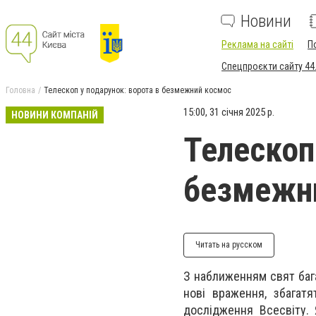
Новини
Реклама на сайті
П
Спецпроєкти сайту 44
Головна
Телескоп у подарунок: ворота в безмежний космос
15:00, 31 січня 2025 р.
НОВИНИ КОМПАНІЙ
Телескоп
безмежн
Читать на русском
З наближенням свят бага
нові враження, збагатя
дослідження Вс
есвіту