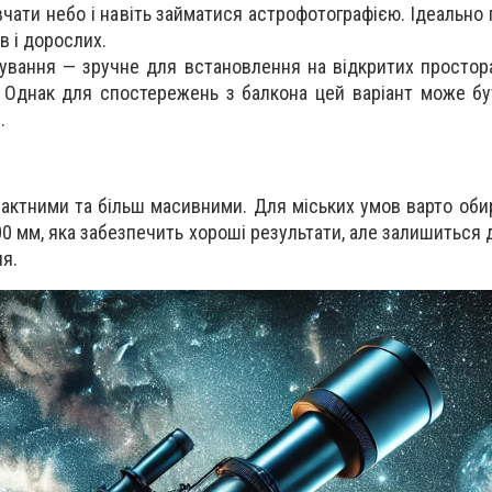
чати небо і навіть займатися астрофотографією. Ідеально 
ів і дорослих.
ування
— зручне для встановлення на відкритих простора
і. Однак для спостережень з балкона цей варіант може б
.
актними та більш масивними. Для міських умов варто оби
0 мм, яка забезпечить хороші результати, але залишиться 
ня.