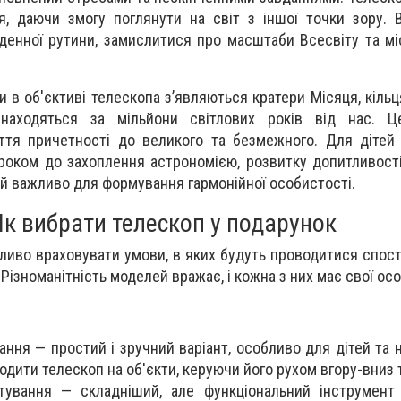
я, даючи змогу поглянути на світ з іншої точки зору. 
кденної рутини, замислитися про масштаби Всесвіту та м
ли в об'єктиві телескопа з’являються кратери Місяця, кіль
знаходяться за мільйони світлових років від нас. 
ття причетності до великого та безмежного. Для дітей
оком до захоплення астрономією, розвитку допитливості
й важливо для формування гармонійної особистості.
Як вибрати телескоп у подарунок
ливо враховувати умови, в яких будуть проводитися спост
 Різноманітність моделей вражає, і кожна з них має свої ос
ання
— простий і зручний варіант, особливо для дітей та 
одити телескоп на об'єкти, керуючи його рухом вгору-вниз 
тування
— складніший, але функціональний інструмент 