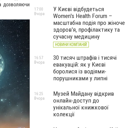
та дозволяючи
У Києві відбудеться
17:00
Вчора
Women's Health Forum –
масштабна подія про жіноче
здоров'я, профілактику та
сучасну медицину
НОВИНИ КОМПАНІЙ
30 тисяч штрафів і тисячі
16:57
Вчора
евакуацій: як у Києві
боролися із водіями-
порушниками у липні
Музей Майдану відкрив
16:25
Вчора
онлайн-доступ до
унікальної книжкової
колекції