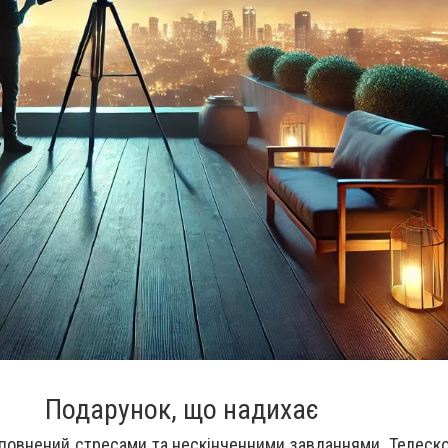
Подарунок, що надихає
повнений стресами та нескінченними завданнями. Телеск