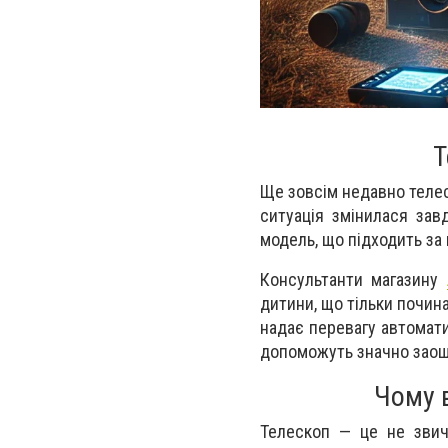
Т
Ще зовсім недавно телес
ситуація змінилася зав
модель, що підходить за
Консультанти магаз
ину
дитини, що тільки почина
надає перевагу автомати
допоможуть значно заоща
Чому 
Телескоп — це не звич