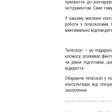
призвести до розчарув
інструментом. Саме тому
У нашому магазині конс
роботи з телескопами.
максимально відповідат
Телескоп — це подаруно
космосу, розвиває фанта
чи рівня підготовки, ц
відкриття.
Обираючи телескоп у по
консультацію від спеці
захоплення.
Якщо ви помітили помилку, виділіть нео