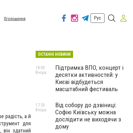
Рус
Оголошення
ОСТАННІ НОВИНИ
в
Підтримка ВПО, концерт і
18:00
Вчора
десятки активностей: у
Києві відбудеться
масштабний фестиваль
Від собору до дзвіниці:
17:30
Вчора
Софію Київську можна
 радість, а й
дослідити не виходячи з
нструмент для
дому
, він здатний