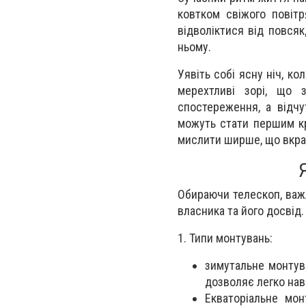
ковтком свіжого повітр
відволіктися від повся
ньому.
Уявіть собі ясну ніч, ко
мерехтливі зорі, що 
спостереження, а відчу
можуть стати першим кр
мислити ширше, що вкра
Обираючи телескоп, важ
власника та його досвід.
1. Типи монтувань:
зимутальне монтув
дозволяє легко нав
Екваторіальне мон