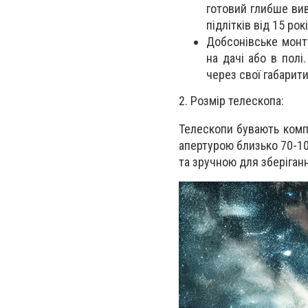
готовий глибше вив
підлітків від 15 рок
Добсонівське монт
на дачі або в пол
через свої габарити
2. Розмір телескопа:
Телескопи бувають комп
апертурою близько 70-10
та зручною для зберіган