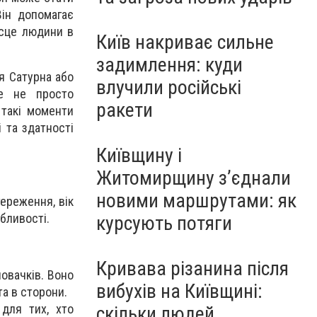
Він допомагає
ісце людини в
Київ накриває сильне
задимлення: куди
ця Сатурна або
влучили російські
Це не просто
ракети
 такі моменти
 та здатності
Київщину і
Житомирщину з’єднали
новими маршрутами: як
ереження, вік
обливості.
курсують потяги
Кривава різанина після
новачків. Воно
вибухів на Київщині:
та в сторони.
для тих, хто
скільки людей