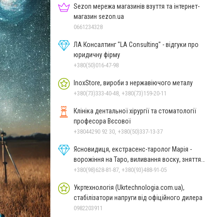
Sezon мережа магазинів взуття та інтернет-
магазин sezon.ua
0661234328
ЛА Консалтинг "LA Consulting" - відгуки про
юридичну фірму
+380(50)016-47-98
InoxStore, вироби з нержавіючого металу
+380(73)333-40-48, +380(73)159-20-11
Клініка дентальної хірургії та стоматології
професора Вєсової
+38044290 92 30, +380(50)337-13-37
Ясновидиця, екстрасенс-таролог Марія -
ворожіння на Таро, виливання воску, зняття
порчі, постановка
+380(98)628-81-87, +380(93)488-91-05
Укртехнологія (Ukrtechnologia.com.ua),
стабілізатори напруги від офіційного дилера
0982203911