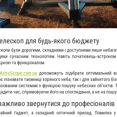
елескоп для будь-якого бюджету
копи були дорогими, складними і доступними лише небагат
дяки сучасним технологіям. Навіть початківець-астроно
 ціною та функціоналом.
AstroScope.com.ua
допоможуть п
ідібрати оптимальний в
є пізнавати таємниці зоряного неба, так і для зайнятого бі
зованим системам з функцією пошуку небесних об'єктів. Т
дити час, спрямовуючи його на споглядання, а не на пошук
важливо звернутися до професіоналів
айний ґаджет, а складний оптичний прилад. Помилка у