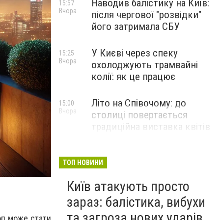
Наводив балістику на Київ:
15:57
Вчора
після чергової "розвідки"
його затримала СБУ
У Києві через спеку
15:25
Вчора
охолоджують трамвайні
колії: як це працює
Літо на Співочому: до
15:00
Вчора
столиці повертається
традиційна виставка квітів
НОВИНИ КОМПАНІЙ
ТОП НОВИНИ
Київ атакують просто
зараз: балістика, вибухи
та загроза нових ударів
оп може стати