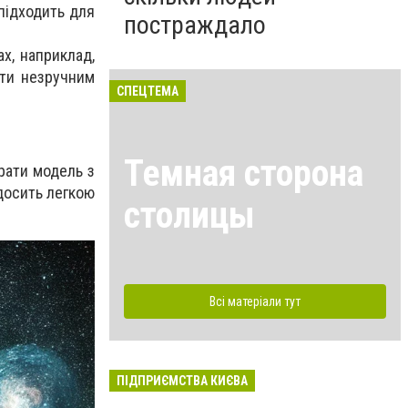
підходить для
постраждало
х, наприклад,
ути незручним
СПЕЦТЕМА
Темная сторона
рати модель з
досить легкою
столицы
Всі матеріали тут
ПІДПРИЄМСТВА КИЄВА