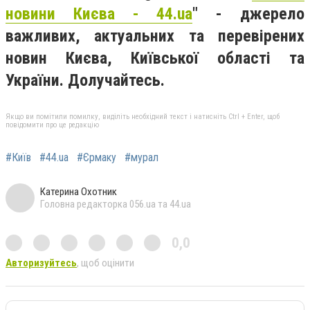
новини Києва - 44.ua
" - джерело
важливих, актуальних та перевірених
новин Києва, Київської області та
України. Долучайтесь.
Якщо ви помітили помилку, виділіть необхідний текст і натисніть Ctrl + Enter, щоб
повідомити про це редакцію
#Київ
#44.ua
#Єрмаку
#мурал
Катерина Охотник
Головна редакторка 056.ua та 44.ua
0,0
Авторизуйтесь
, щоб оцінити