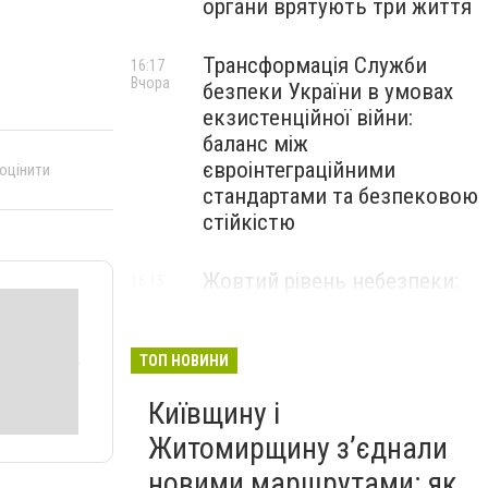
органи врятують три життя
Трансформація Служби
16:17
Вчора
безпеки України в умовах
екзистенційної війни:
баланс між
євроінтеграційними
 оцінити
стандартами та безпековою
стійкістю
Жовтий рівень небезпеки:
16:15
Вчора
мешканців Києва та області
попередили про негоду
ТОП НОВИНИ
Київщину і
Житомирщину з’єднали
новими маршрутами: як