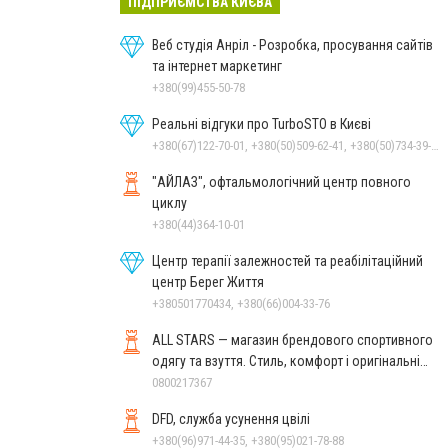
ПІДПРИЄМСТВА КИЄВА
Веб студія Анріл - Розробка, просування сайтів
та інтернет маркетинг
+380(99)455-50-78
Реальні відгуки про TurboSTO в Києві
+380(67)122-70-01, +380(50)509-62-41, +380(50)734-39-92, +380(97)124-43-38
"АЙЛАЗ", офтальмологічний центр повного
циклу
+380(44)364-10-01
Центр терапії залежностей та реабілітаційний
центр Берег Життя
+380501770434, +380(66)004-33-76
ALL STARS — магазин брендового спортивного
одягу та взуття. Стиль, комфорт і оригінальні
моделі
0800217367
DFD, служба усунення цвілі
+380(96)971-44-35, +380(95)021-78-88