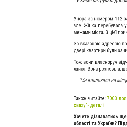
У Києві патрульні допом
Учора за номером 112 з
зле. Жінка перебувала у
межами міста. З цієї пр
За вказаною адресою при
двері квартири були зач
Тож вони власноруч відч
жінка. Вона розповіла, щ
"‎Ми викликали на місц
Також читайте:
7000 дола
сваху"‎- деталі
Хочете дізнаватись ще 
області та України? Пі