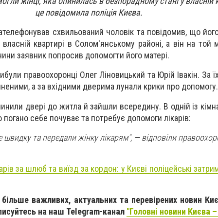
огли жінці, яка опинилась в безпорадному стані у власній 
це повідомила поліція Києва.
ателефонував схвильований чоловік та повідомив, що його
 власній квартирі в Солом'янському районі, а він на той 
ичини заявник попросив допомогти його матері.
були правоохоронці Олег Ліновицький та Юрій Івакін. За ї
иненими, а за вхідними дверима лунали крики про допомогу.
инили двері до житла й зайшли всередину. В одній із кімн
о погано себе почуває та потребує допомоги лікарів:
е швидку та передали жінку лікарям"‎, — відповіли правоохор
рів за шлюб та виїзд за кордон: у Києві поліцейські затрим
більше важливих, актуальних та перевірених новин Киє
дписуйтесь на наш Telegram-канал
"Головні новини Києва –