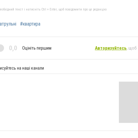
бхідний текст і натисніть Ctrl + Enter, щоб повідомити про це редакцію
атрульні
#квартира
0,0
Оцініть першим
Авторизуйтесь
, щоб
исуйтесь на наші канали