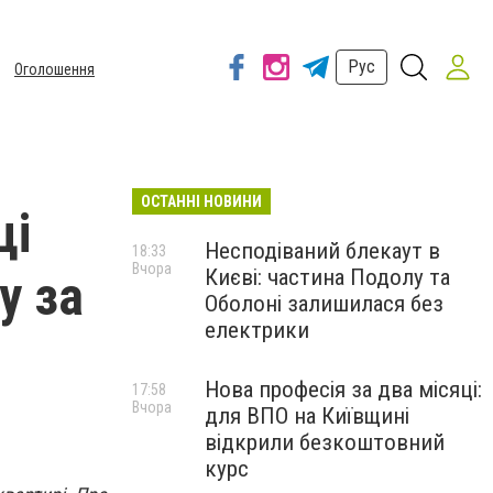
Рус
Оголошення
ОСТАННІ НОВИНИ
ці
Несподіваний блекаут в
18:33
Вчора
Києві: частина Подолу та
у за
Оболоні залишилася без
електрики
Нова професія за два місяці:
17:58
Вчора
для ВПО на Київщині
відкрили безкоштовний
курс