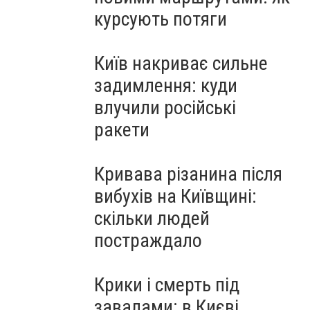
курсують потяги
Київ накриває сильне
задимлення: куди
влучили російські
ракети
Кривава різанина після
вибухів на Київщині:
скільки людей
постраждало
Крики і смерть під
завалами: в Києві