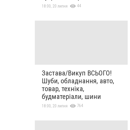
44
18:00, 20 липня
Застава/Викуп ВСЬОГО!
Шуби, обладнання, авто,
товар, техніка,
будматеріали, шини
764
18:00, 20 липня