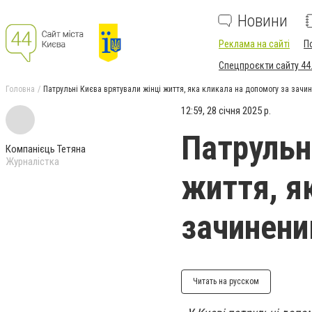
Новини
Реклама на сайті
П
Спецпроєкти сайту 44
Головна
Патрульні Києва врятували жінці життя, яка кликала на допомогу за зачин
12:59, 28 січня 2025 р.
Патрульн
Компанієць Тетяна
Журналістка
життя, я
зачинени
Читать на русском