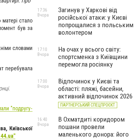
квартирі. Про
Загинув у Харкові від
17:36
Вчора
російської атаки: у Києві
 матері стало
попрощалися з польським
момент був за
волонтером
хніми словами
На очах у всього світу:
17:10
Вчора
спортсменка з Київщини
перемогла росіянку
ат перебувала
Відпочинок у Києві та
17:00
Вчора
онці.
області: пляжі, басейни,
активний відпочинок 2026
ПАРТНЕРСЬКИЙ СПЕЦПРОЄКТ
али "‎подругу-
В Охматдиті коридором
16:40
Вчора
пошани провели
ва, Київської
маленького донора: його
 44.ua"