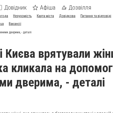
Довідник
Афіша
Дозвілля
огода
Нерухомість
Карта міста
Довідкова
Питання та відповіді
.ua
Вакансії
еними дверима, - деталі
і Києва врятували жін
ка кликала на допомог
ми дверима, - деталі