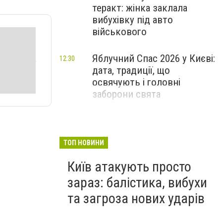
теракт: жінка заклала
вибухівку під авто
військового
Яблучний Спас 2026 у Києві:
12:30
дата, традиції, що
освячують і головні
заборони свята
ТОП НОВИНИ
Київ атакують просто
зараз: балістика, вибухи
та загроза нових ударів