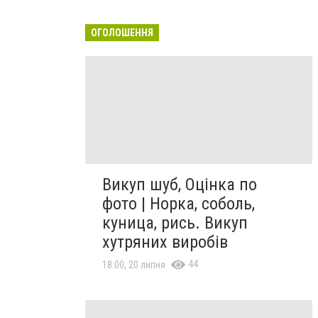
ОГОЛОШЕННЯ
Викуп шуб, Оцінка по
фото | Норка, соболь,
куница, рись. Викуп
хутряних виробів
44
18:00, 20 липня