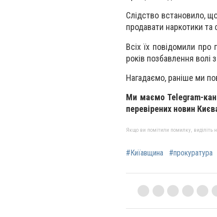
Слідство встановило, що
продавати наркотики та с
Всіх їх повідомили про 
років позбавлення волі з
Нагадаємо, раніше ми п
Ми маємо Telegram-кан
перевірених новин Києва
Якщо ви помітили помилку, виділіть нео
#Киїавщина
#прокуратура