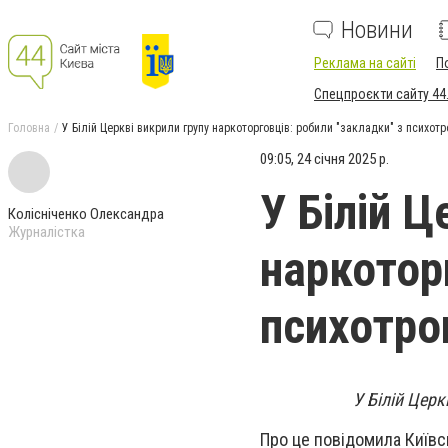
Новини
Реклама на сайті
П
Спецпроєкти сайту 44
Головна
У Білій Церкві викрили групу наркоторговців: робили "закладки" з психот
09:05, 24 січня 2025 р.
У Білій Ц
Колісніченко Олександра
Журналістка
наркотор
психотро
У Білій Церк
Про це повідомила Київс