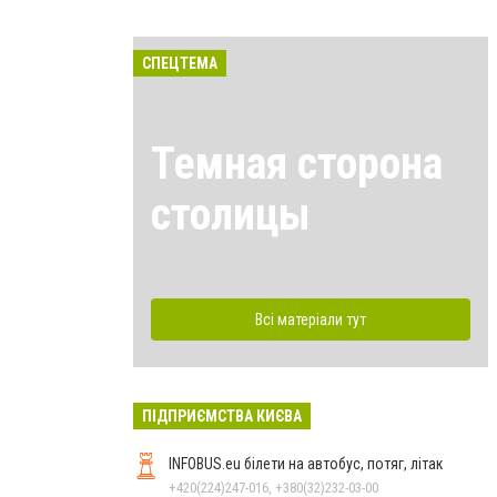
СПЕЦТЕМА
Темная сторона
столицы
Всі матеріали тут
ПІДПРИЄМСТВА КИЄВА
INFOBUS.eu білети на автобус, потяг, літак
+420(224)247-016, +380(32)232-03-00