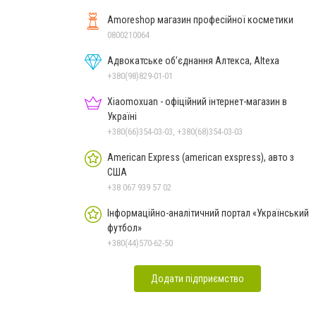
Amoreshop магазин професійної косметики
0800210064
Адвокатське об’єднання Алтекса, Altexa
+380(98)829-01-01
Xiaomoxuan - офіційний інтернет-магазин в
Україні
+380(66)354-03-03, +380(68)354-03-03
American Express (american exspress), авто з
США
+38 067 939 57 02
Інформаційно-аналітичний портал «Український
футбол»
+380(44)570-62-50
Додати підприємство