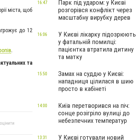
Парк під ударом: у Києві
16:47
розгорівся конфлікт через
ії міста, щоб
масштабну вирубку дерев
загрожує до 12
У Києві лікарку підозрюють
16:06
у фатальній помилці:
пацієнтка втратила дитину
ропів
.
та матку
актуальних та
Замах на суддю у Києві:
15:50
нападниця цілилася в шию
просто в кабінеті
Київ перетворився на піч:
14:00
сонце розігріло вулиці до
небезпечних температур
 оцінити
У Києві готували новий
13:31