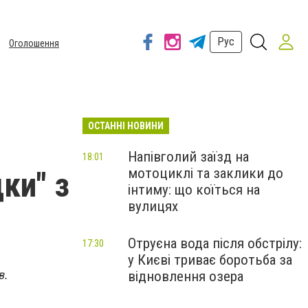
Рус
Оголошення
ОСТАННІ НОВИНИ
Напівголий заїзд на
18:01
мотоциклі та заклики до
ки" з
інтиму: що коїться на
вулицях
Отруєна вода після обстрілу:
17:30
у Києві триває боротьба за
в.
відновлення озера