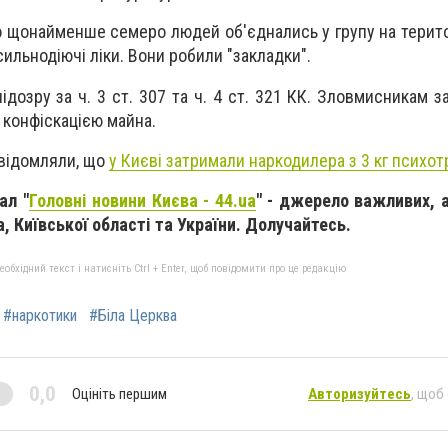
 щонайменше семеро людей об'єднались у групу на територ
ильнодіючі ліки. Вони робили "закладки".
підозру за ч. 3 ст. 307 та ч. 4 ст. 321 КК. Зловмисникам 
 конфіскацією майна.
овідомляли, що
у Києві затримали наркодилера з 3 кг психот
ал "
Головні новини Києва - 44.ua
" - джерело важливих, 
, Київської області та України. Долучайтесь.
бхідний текст і натисніть Ctrl + Enter, щоб повідомити про це редакцію
#наркотики
#Біла Церква
0,0
Оцініть першим
Авторизуйтесь
, щоб