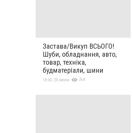
Застава/Викуп ВСЬОГО!
Шуби, обладнання, авто,
товар, техніка,
будматеріали, шини
764
18:00, 20 липня