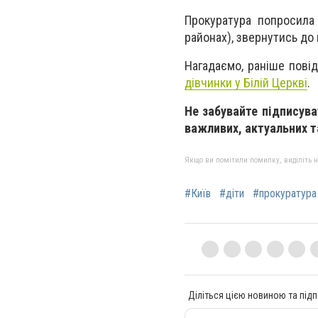
Прокуратура попросила 
районах), звернутись до п
Нагадаємо, раніше пові
дівчинки у Білій Церкві
.
Не забувайте підписув
важливих, актуальних та
Якщо ви помітили помилку, виділіть нео
#Київ
#діти
#прокуратура
Діліться цією новиною та підп