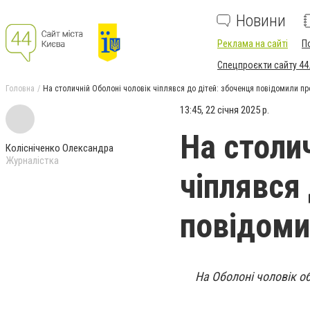
Новини
Реклама на сайті
П
Спецпроєкти сайту 44
Головна
На столичній Оболоні чоловік чіплявся до дітей: збоченця повідомили пр
13:45, 22 січня 2025 р.
На столи
Колісніченко Олександра
Журналістка
чіплявся
повідоми
На Оболоні чоловік о