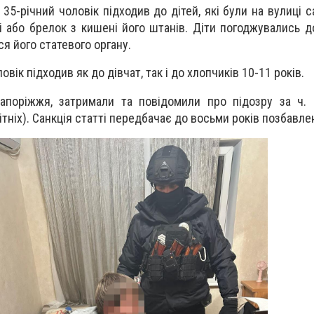
35-річний чоловік підходив до дітей, які були на вулиці с
 або брелок з кишені його штанів. Діти погоджувались до
я його статевого органу.
вік підходив як до дівчат, так і до хлопчиків 10-11 років.
апоріжжя, затримали та повідомили про підозру за ч. 
ітніх). Санкція статті передбачає до восьми років позбавле