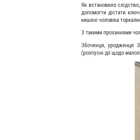
Як встановило слідство, 
допомогти дістати ключі
кишені чоловіка торкалис
З такими проханнями чоло
Збоченця, уродженця З
(розпусні дії щодо малол