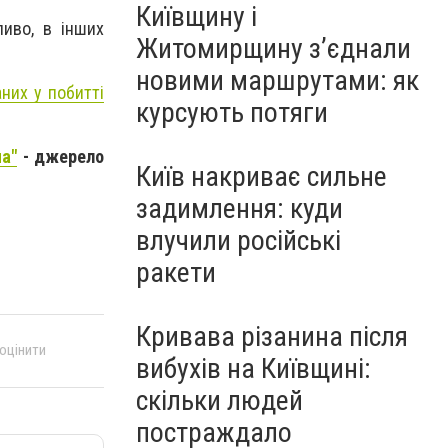
Київщину і
ливо, в інших
Житомирщину з’єднали
новими маршрутами: як
них у побитті
курсують потяги
ua"
- джерело
Київ накриває сильне
задимлення: куди
влучили російські
ракети
Кривава різанина після
 оцінити
вибухів на Київщині:
скільки людей
постраждало