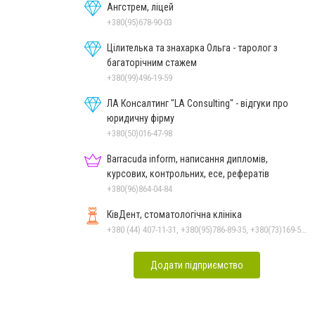
Ангстрем, ліцей
+380(95)678-90-03
Цілителька та знахарка Ольга - таролог з
багаторічним стажем
+380(99)496-19-59
ЛА Консалтинг "LA Consulting" - відгуки про
юридичну фірму
+380(50)016-47-98
Barracuda inform, написання дипломів,
курсових, контрольних, есе, рефератів
+380(96)864-04-84
КівДент, стоматологічна клініка
+380 (44) 407-11-31, +380(95)786-89-35, +380(73)169-54-69
Додати підприємство