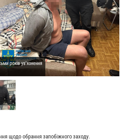
ьми років ув'язнення
ння щодо обрання запобіжного заходу.