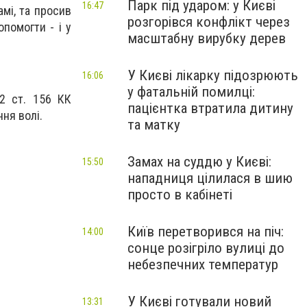
Парк під ударом: у Києві
16:47
амі, та просив
розгорівся конфлікт через
помогти - і у
масштабну вирубку дерев
У Києві лікарку підозрюють
16:06
у фатальній помилці:
2 ст. 156 КК
пацієнтка втратила дитину
ння волі.
та матку
Замах на суддю у Києві:
15:50
нападниця цілилася в шию
просто в кабінеті
Київ перетворився на піч:
14:00
сонце розігріло вулиці до
небезпечних температур
У Києві готували новий
13:31