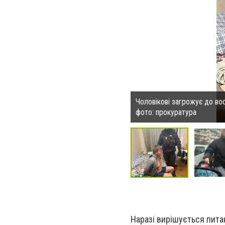
Чоловікові загрожує до вос
фото: прокуратура
Наразі вирішується пита