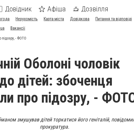
Довідник
Афіша
Дозвілля
огода
Нерухомість
Карта міста
Довідкова
Питання та відповіді
.ua
Вакансії
о підозру, - ФОТО
чній Оболоні чоловік
 до дітей: збоченця
ли про підозру, - ФОТ
бманом змушував дітей торкатися його геніталій, повідоми
прокуратура.