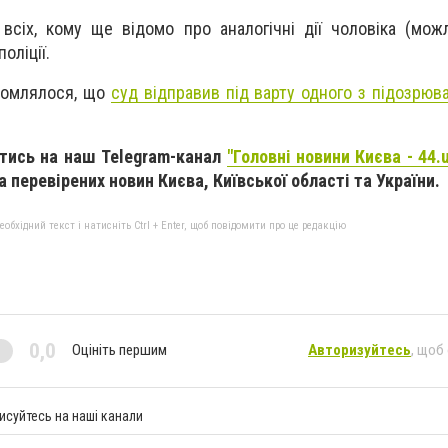
всіх, кому ще відомо про аналогічні дії чоловіка (мож
оліції.
домлялося, що
суд відправив під варту одного з підозрюва
атись на наш Telegram-канал
"Головні новини Києва - 44.
 перевірених новин Києва, Київської області та України.
бхідний текст і натисніть Ctrl + Enter, щоб повідомити про це редакцію
0,0
Оцініть першим
Авторизуйтесь
, щоб
исуйтесь на наші канали