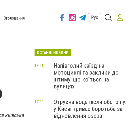
Рус
Оголошення
ОСТАННІ НОВИНИ
Напівголий заїзд на
18:01
мотоциклі та заклики до
інтиму: що коїться на
вулицях
О
Отруєна вода після обстрілу:
17:30
у Києві триває боротьба за
ла київська
відновлення озера