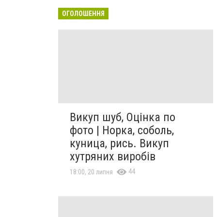
ОГОЛОШЕННЯ
Викуп шуб, Оцінка по
фото | Норка, соболь,
куница, рись. Викуп
хутряних виробів
44
18:00, 20 липня