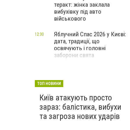
теракт: жінка заклала
вибухівку під авто
військового
Яблучний Спас 2026 у Києві:
12:30
дата, традиції, що
освячують і головні
заборони свята
Чоловікові загрожує до восьми років ув'язнення
фото: прокуратура
ТОП НОВИНИ
Київ атакують просто
зараз: балістика, вибухи
та загроза нових ударів