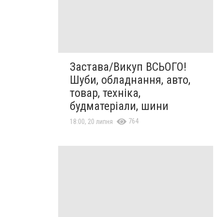
Застава/Викуп ВСЬОГО!
Шуби, обладнання, авто,
товар, техніка,
будматеріали, шини
764
18:00, 20 липня