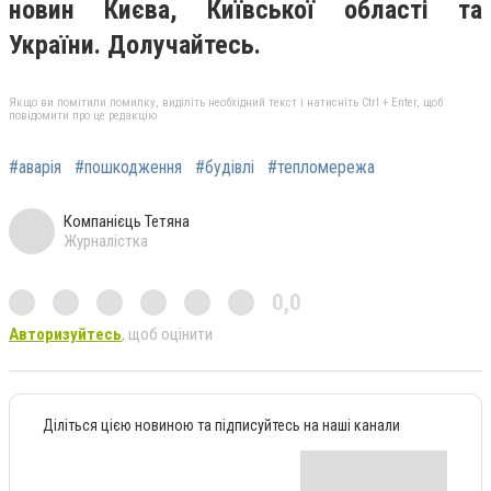
новин Києва, Київської області та
України. Долучайтесь.
Якщо ви помітили помилку, виділіть необхідний текст і натисніть Ctrl + Enter, щоб
повідомити про це редакцію
#аварія
#пошкодження
#будівлі
#тепломережа
Компанієць Тетяна
Журналістка
0,0
Авторизуйтесь
, щоб оцінити
Діліться цією новиною та підписуйтесь на наші канали