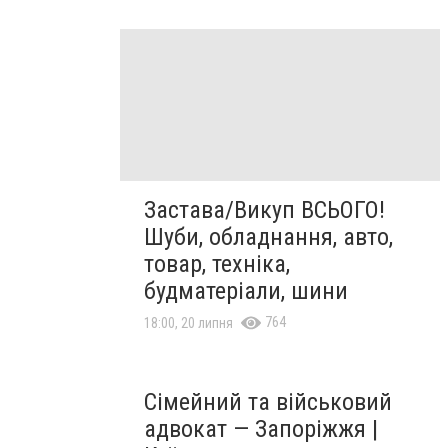
Застава/Викуп ВСЬОГО!
Шуби, обладнання, авто,
товар, техніка,
будматеріали, шини
764
18:00, 20 липня
Сімейний та військовий
адвокат — Запоріжжя |