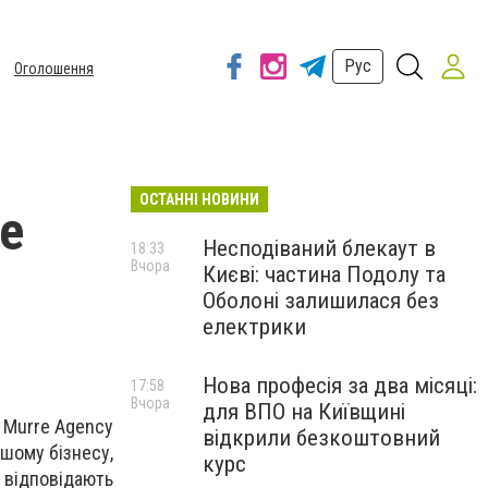
Рус
Оголошення
ОСТАННІ НОВИНИ
re
Несподіваний блекаут в
18:33
Вчора
Києві: частина Подолу та
Оболоні залишилася без
електрики
Нова професія за два місяці:
17:58
Вчора
для ВПО на Київщині
 Murre Agency
відкрили безкоштовний
ашому бізнесу,
курс
 відповідають