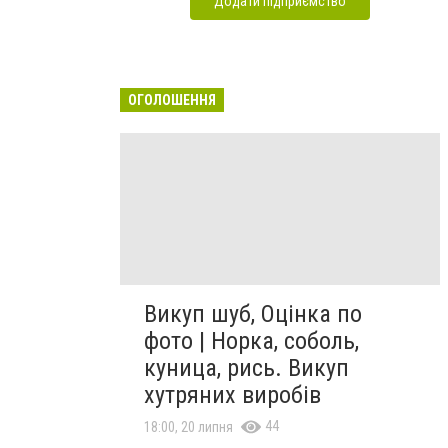
Додати підприємство
ОГОЛОШЕННЯ
Викуп шуб, Оцінка по
фото | Норка, соболь,
куница, рись. Викуп
хутряних виробів
44
18:00, 20 липня