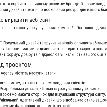
нта та сприяють швидкому розвитку бренду. Головне завда
сний дизайн та технічно досконалий ресурс для вашого біз
же вирішити веб-сайт
ною частиною успіху сучасних компаній. Ось лише деякі 
ї. Продуманий дизайн та зручна навігація сприяють збільше
в. Інтернет-магазини дозволяють продаж товарів та послуг
айт формує довіру та підкреслює унікальність вашого бізне
ад проєктом
 Agency містить наступні етапи:
вивчаємо аудиторію та окремі завдання кліентів.
 Розробляємо детальний план із урахуванням усіх вимог.
ворюємо макети сторінок для візуалізації структури сайту.
Унікальний, адаптивний дизайн, що відображає стиль вашог
ізуємо функціонал, додаємо інтеграції.