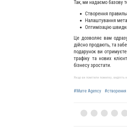
Так, ми надаємо базову т
Створення правильн
Налаштування метат
Оптимізацію швидк
Це дозволяє вам одразу
дійсно продають, та заб
подарунок ви отримуєте
трафіку та нових клієн
бізнесу зростати.
Якщо ви помітили помилку, виділіть нео
#Murre Agency
#створення 