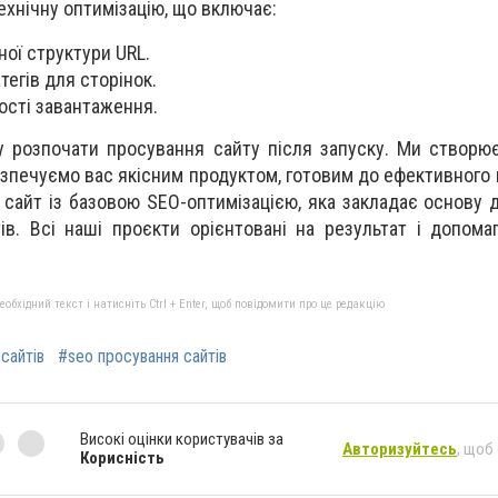
ехнічну оптимізацію, що включає:
ої структури URL.
егів для сторінок.
ості завантаження.
 розпочати просування сайту після запуску. Ми створює
езпечуємо вас якісним продуктом, готовим до ефективного 
 сайт із базовою SEO-оптимізацією, яка закладає основу 
тів. Всі наші проєкти орієнтовані на результат і допом
бхідний текст і натисніть Ctrl + Enter, щоб повідомити про це редакцію
сайтів
#seo просування сайтів
Високі оцінки користувачів за
Авторизуйтесь
, щоб
Корисність