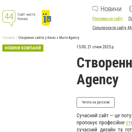
Новини
Реклама на сайті
П
Спецпроєкти сайту 44
Головна
Створення сайтів у Києві з Murre Agency
15:00, 21 січня 2025 р.
НОВИНИ КОМПАНІЙ
Створення
Agency
Читать на русском
Сучасний сайт — це поту
пропонує професійне
ст
сучасний дизайн та го