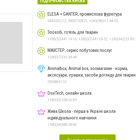
ПІДПРИЄМСТВА КИЄВА
ELESA + GANTER, промислова фурнітура
0443002212, 0800750875, +380(98)011-84-55
Зоохобі, готель для тварин
+380(50)441-14-16, +380(67)441-65-52, +380(44)223-90-46
МАІІСТЕР, сервіс побутових послуг
+380(67)391-38-48
Animalbox, Animal box, зоомагазин - корма,
аксесуари, іграшки, засоби догляду для тварин
0938865110
OsviTech, онлайн школа
+380(63)558-36-89
Жива Школа - перша в Україні школа
індивідуального навчання
+380(68)888-58-80