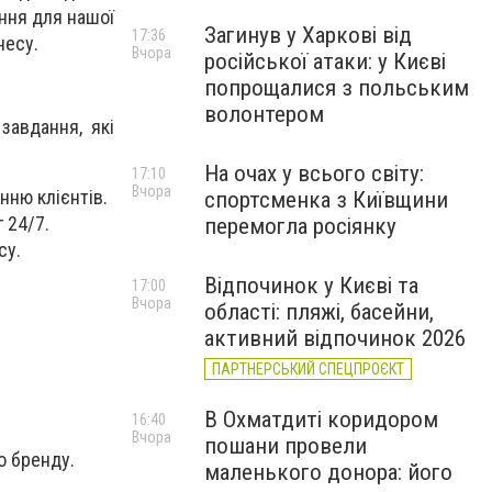
ння для нашої
Загинув у Харкові від
17:36
несу.
Вчора
російської атаки: у Києві
попрощалися з польським
волонтером
завдання, які
На очах у всього світу:
17:10
Вчора
нню клієнтів.
спортсменка з Київщини
 24/7.
перемогла росіянку
су.
Відпочинок у Києві та
17:00
Вчора
області: пляжі, басейни,
активний відпочинок 2026
ПАРТНЕРСЬКИЙ СПЕЦПРОЄКТ
В Охматдиті коридором
16:40
Вчора
пошани провели
о бренду.
маленького донора: його