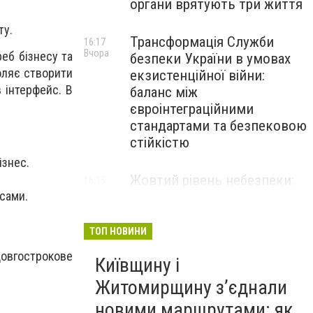
органи врятують три життя
ту.
Трансформація Служби
16:17
Вчора
еб бізнесу та
безпеки України в умовах
воляє створити
екзистенційної війни:
 інтерфейс. В
баланс між
євроінтеграційними
стандартами та безпековою
стійкістю
ізнес.
Жовтий рівень небезпеки:
16:15
Вчора
ісами.
мешканців Києва та області
попередили про негоду
ТОП НОВИНИ
овгострокове
Київщину і
Житомирщину з’єднали
новими маршрутами: як