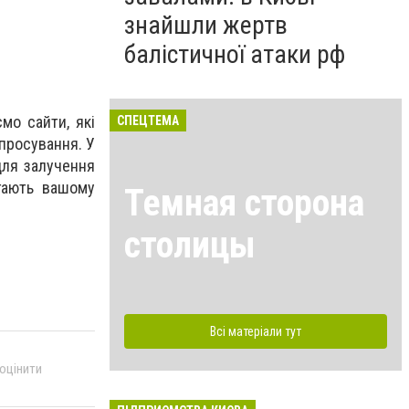
знайшли жертв
балістичної атаки рф
мо сайти, які
СПЕЦТЕМА
просування. У
для залучення
агають вашому
Темная сторона
столицы
Всі матеріали тут
 оцінити