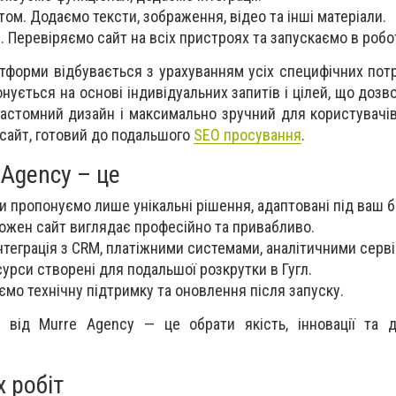
ом. Додаємо тексти, зображення, відео та інші матеріали.
. Перевіряємо сайт на всіх пристроях та запускаємо в робо
тформи відбувається з урахуванням усіх специфічних потр
онується на основі індивідуальних запитів і цілей, що доз
кастомний дизайн і максимально зручний для користувачів
 сайт, готовий до подальшого
SEO просування
.
 Agency – це
и пропонуємо лише унікальні рішення, адаптовані під ваш б
ожен сайт виглядає професійно та привабливо.
Інтеграція з CRM, платіжними системами, аналітичними серв
сурси створені для подальшої розкрутки в Гугл.
ємо технічну підтримку та оновлення після запуску.
і
від Murre Agency — це обрати якість, інновації та д
 робіт