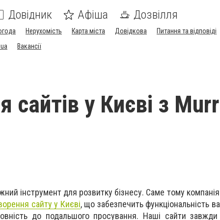
Довідник
Афіша
Дозвілля
огода
Нерухомість
Карта міста
Довідкова
Питання та відповіді
.ua
Вакансії
 сайтів у Києві з Mur
жний інструмент для розвитку бізнесу. Саме тому компанія
ворення сайту у Києві
, що забезпечить функціональність в
товність до подальшого просування. Наші сайти завжди