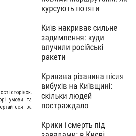
курсують потяги
Київ накриває сильне
задимлення: куди
влучили російські
ракети
Кривава різанина після
вибухів на Київщині:
ості сторінок,
скільки людей
орі умови та
постраждало
ертайтеся за
Крики і смерть під
завалами: в Києві