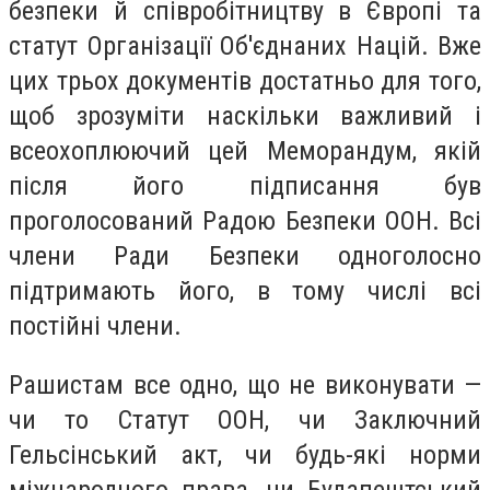
безпеки й співробітництву в Європі та
статут Організації Об'єднаних Націй. Вже
цих трьох документів достатньо для того,
щоб зрозуміти наскільки важливий і
всеохоплюючий цей Меморандум, якій
після його підписання був
проголосований Радою Безпеки ООН. Всі
члени Ради Безпеки одноголосно
підтримають його, в тому числі всі
постійні члени.
Рашистам все одно, що не виконувати —
чи то Статут ООН, чи Заключний
Гельсінський акт, чи будь-які норми
міжнародного права, чи Будапештський