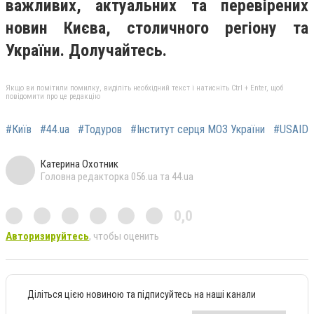
важливих, актуальних та перевірених
новин Києва, столичного регіону та
України. Долучайтесь.
Якщо ви помітили помилку, виділіть необхідний текст і натисніть Ctrl + Enter, щоб
повідомити про це редакцію
#Київ
#44.ua
#Тодуров
#Інститут серця МОЗ України
#USAID
Катерина Охотник
Головна редакторка 056.ua та 44.ua
0,0
Авторизируйтесь
, чтобы оценить
Діліться цією новиною та підписуйтесь на наші канали