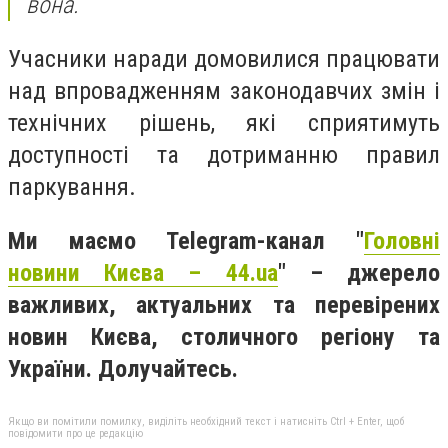
вона.
Учасники наради домовилися працювати
над впровадженням законодавчих змін і
технічних рішень, які сприятимуть
доступності та дотриманню правил
паркування.
Ми маємо Telegram-канал "
Головні
новини Києва – 44.ua
" – джерело
важливих, актуальних та перевірених
новин Києва, столичного регіону та
України. Долучайтесь.
Якщо ви помітили помилку, виділіть необхідний текст і натисніть Ctrl + Enter, щоб
повідомити про це редакцію