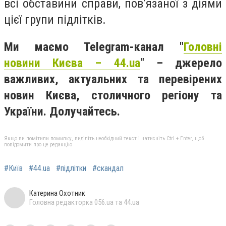
всі обставини справи, пов’язаної з діями
цієї групи підлітків.
Ми маємо Telegram-канал "
Головні
новини Києва – 44.ua
" – джерело
важливих, актуальних та перевірених
новин Києва, столичного регіону та
України. Долучайтесь.
Якщо ви помітили помилку, виділіть необхідний текст і натисніть Ctrl + Enter, щоб
повідомити про це редакцію
#Київ
#44.ua
#підлітки
#скандал
Катерина Охотник
Головна редакторка 056.ua та 44.ua