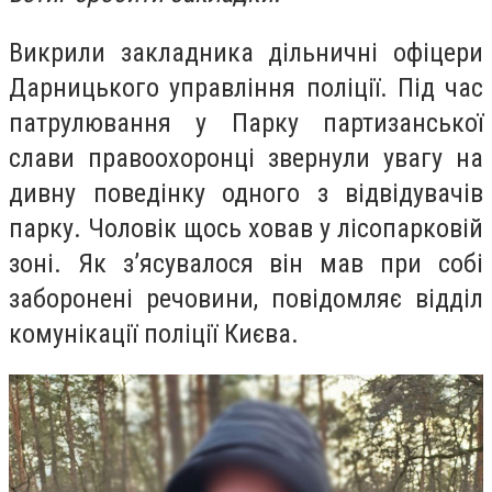
Викрили закладника дільничні офіцери
Дарницького управління поліції. Під час
патрулювання у Парку партизанської
слави правоохоронці звернули увагу на
дивну поведінку одного з відвідувачів
парку. Чоловік щось ховав у лісопарковій
зоні. Як з’ясувалося він мав при собі
заборонені речовини,
повідомляє в
ідділ
комунікації поліції Києва.