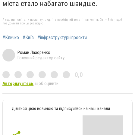
міста стало набагато швидше.
Якщо ви помітили помилку, виділіть необхідний текст і натисніть Ctrl + Enter, щоб
повідомити про це редакцію
#Кличко
#Київ
#інфраструктурніпроєкти
Роман Лазоренко
Головний редактор сайту
0,0
Авторизуйтесь
, щоб оцінити
Діліться цією новиною та підписуйтесь на наші канали