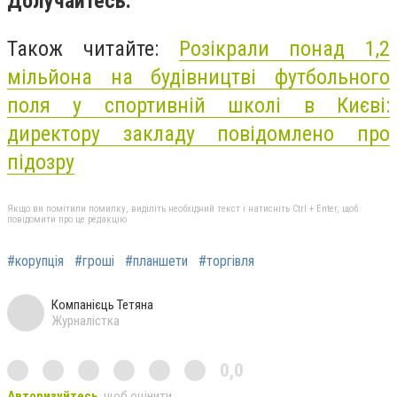
Долучайтесь.
Також читайте:
Розікрали понад 1,2
мільйона на будівництві футбольного
поля у спортивній школі в Києві:
директору закладу повідомлено про
підозру
Якщо ви помітили помилку, виділіть необхідний текст і натисніть Ctrl + Enter, щоб
повідомити про це редакцію
#корупція
#гроші
#планшети
#торгівля
Компанієць Тетяна
Журналістка
0,0
Авторизуйтесь
, щоб оцінити