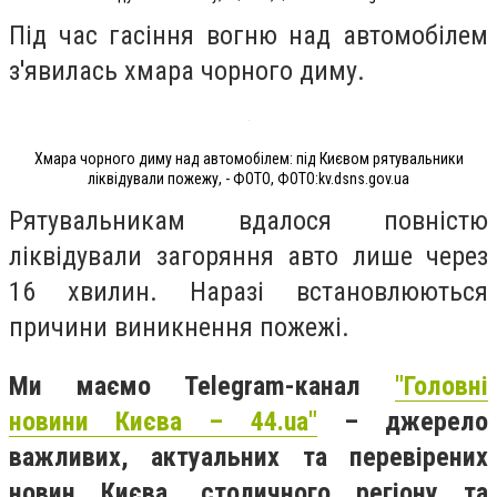
Під час гасіння вогню над автомобілем
з'явилась хмара чорного диму.
Хмара чорного диму над автомобілем: під Києвом рятувальники
ліквідували пожежу, - ФОТО, ФОТО:kv.dsns.gov.ua
Рятувальникам вдалося повністю
ліквідували загоряння авто лише через
16 хвилин. Наразі встановлюються
причини виникнення пожежі.
Ми маємо Telegram-канал
"Головні
новини Києва – 44.ua"
– джерело
важливих, актуальних та перевірених
новин Києва, столичного регіону та