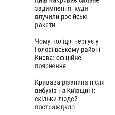
Київ накриває сильне
задимлення: куди
влучили російські
ракети
Чому поліція чергує у
Голосіївському районі
Києва: офіційне
пояснення
Кривава різанина після
вибухів на Київщині:
скільки людей
постраждало