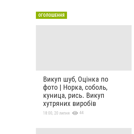
ОГОЛОШЕННЯ
Викуп шуб, Оцінка по
фото | Норка, соболь,
куница, рись. Викуп
хутряних виробів
44
18:00, 20 липня