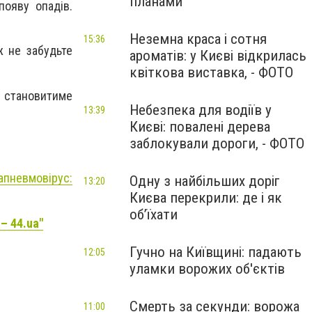
планами
ояву опадів.
Неземна краса і сотня
15:36
ж не забудьте
ароматів: у Києві відкрилась
квіткова виставка, - ФОТО
а становитиме
Небезпека для водіїв у
13:39
Києві: повалені дерева
заблокували дороги, - ФОТО
апневмовірус:
Одну з найбільших доріг
13:20
Києва перекрили: де і як
об’їхати
– 44.ua"
Гучно на Київщині: падають
12:05
уламки ворожих об'єктів
Смерть за секунди: ворожа
11:00