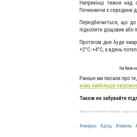
Наприкінці тижня над 
Починаючи з середини дн
Передбачається, що до 
підхопити дощовик або п
Протягом дня буде хмар
+2°C-+4°C, а вдень поте
На Київ н
Раніше ми писали про те
кому найбільше загрожує
Також не забувайте під
Якщо ви помітили помилку, виділіть нео
#хмарно
#дощ
#ливень