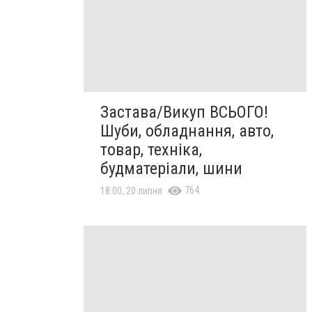
Застава/Викуп ВСЬОГО!
Шуби, обладнання, авто,
товар, техніка,
будматеріали, шини
764
18:00, 20 липня