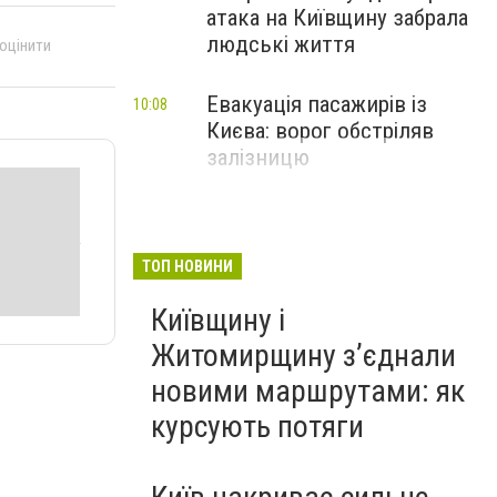
атака на Київщину забрала
людські життя
 оцінити
Евакуація пасажирів із
10:08
Києва: ворог обстріляв
залізницю
ТОП НОВИНИ
Київщину і
Житомирщину з’єднали
новими маршрутами: як
курсують потяги