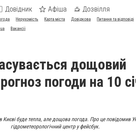
Довідник
Афіша
Дозвілля
огода
Нерухомість
Карта міста
Довідкова
Питання та відповіді
.ua
Вакансії
насувається дощовий
рогноз погоди на 10 с
 в Києві буде тепла, але дощова погода. Про це повідомив 
гідрометеорологічний центр у фейсбук.