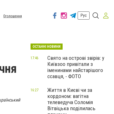
Рус
Оголошення
ОСТАННІ НОВИНИ
Свято на острові звірів: у
17:46
Київзоо привітали з
ічня
іменинами найстарішого
ссавця, - ФОТО
Життя в Києві чи за
16:27
кордоном: вагітна
Український
телеведуча Соломія
Вітвіцька поділилась