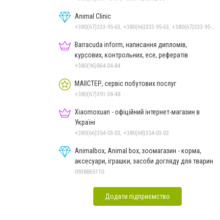
Animal Clinic
+380(67)333-95-63, +380(66)333-95-63, +380(67)333-95-63, +380(63)333-95-63, +380(44)333-95-63
Barracuda inform, написання дипломів,
курсових, контрольних, есе, рефератів
+380(96)864-04-84
МАІІСТЕР, сервіс побутових послуг
+380(67)391-38-48
Xiaomoxuan - офіційний інтернет-магазин в
Україні
+380(66)354-03-03, +380(68)354-03-03
Animalbox, Animal box, зоомагазин - корма,
аксесуари, іграшки, засоби догляду для тварин
0938865110
Додати підприємство