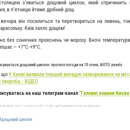
столицею з'явиться дощовий циклон, який спричинить п
я, в п'ятницю йтиме дрібний дощ.
вечора він посилиться та перетвориться на ливень, то
арасольку. Київ заллє дощем!
но без сонячних прояснень чи морозу. Вночі температур
плішає — +7°C-+9°C.
асувається дощовий циклон: прогноз погоди на 10 січня, ФОТО: pexels
, що
У Києві виявили перший випадок захворювання на мет
 хвороба, - ВІДЕО
писуватись на наш телеграм-канал
"Головні новини Києва 
бхідний текст і натисніть Ctrl + Enter, щоб повідомити про це редакцію
#дощовий циклон