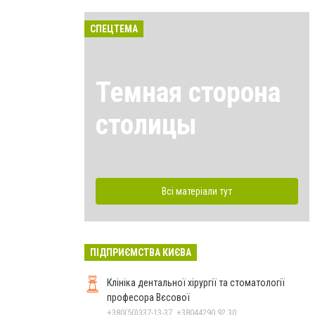
СПЕЦТЕМА
Темная сторона
столицы
Всі матеріали тут
ПІДПРИЄМСТВА КИЄВА
Клініка дентальної хірургії та стоматології
професора Вєсової
+380(50)337-13-37, +38044290 92 30