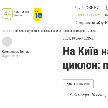
Новини
Реклама на сайті
П
Спецпроєкти сайту 44
Головна
На Київ насувається дощовий циклон: прогноз погоди на 10 січня
05:00, 10 січня 2025 р.
На Київ 
Компанієць Тетяна
Журналістка
циклон: п
Читать на русском
У п'ятницю, 10 січня,