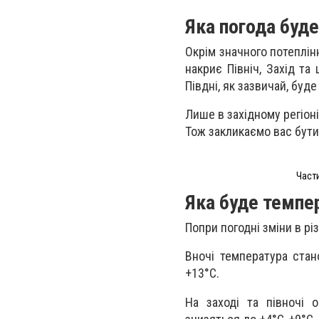
Яка погода буде
Окрім значного потеплін
накриє Північ, Захід та
Півдні, як зазвичай, буд
Лише в західному регіоні
Тож закликаємо вас бут
Части
Яка буде темпер
Попри погодні зміни в різ
Вночі температура ста
+13°C.
На заході та півночі 