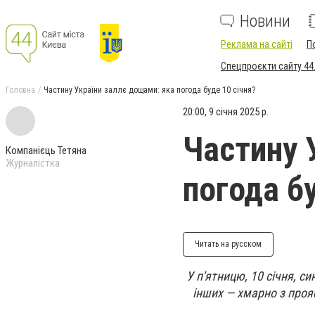
Новини
Реклама на сайті
П
Спецпроєкти сайту 44
Головна
Частину України заллє дощами: яка погода буде 10 січня?
20:00, 9 січня 2025 р.
Частину 
Компанієць Тетяна
Журналістка
погода бу
Читать на русском
У п'ятницю, 10 січня, с
інших — хмарно з проя