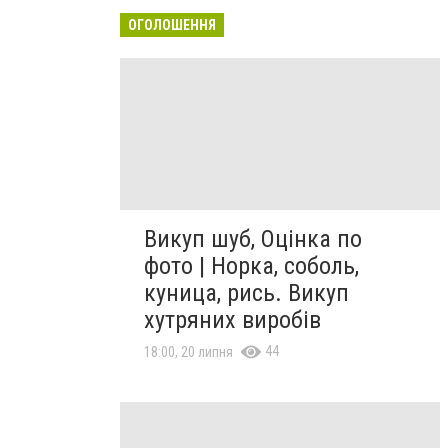
ОГОЛОШЕННЯ
Викуп шуб, Оцінка по
фото | Норка, соболь,
куница, рись. Викуп
хутряних виробів
44
18:00, 20 липня