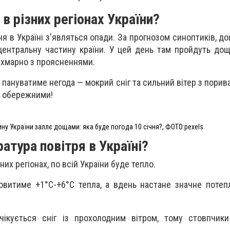
 в різних регіонах України?
ня в Україні з'являться опади. За прогнозом синоптиків, 
 центральну частину країни. У цей день там пройдуть дощі
е хмарно з проясненнями.
 пануватиме негода — мокрий сніг та сильний вітер з порив
и обережними!
ну України заллє дощами: яка буде погода 10 січня?, ФОТО:pexels
атура повітря в Україні?
них регіонах, по всій України буде тепло.
новитиме +1
°C
-+6°C тепла, а вдень настане значне потеп
очікується сніг із прохолодним вітром, тому стовпчик