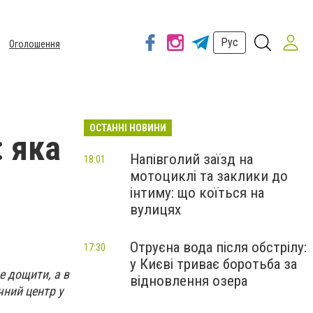
Рус
Оголошення
ОСТАННІ НОВИНИ
 яка
Напівголий заїзд на
18:01
мотоциклі та заклики до
інтиму: що коїться на
вулицях
Отруєна вода після обстрілу:
17:30
у Києві триває боротьба за
е дощити, а в
відновлення озера
чний центр у