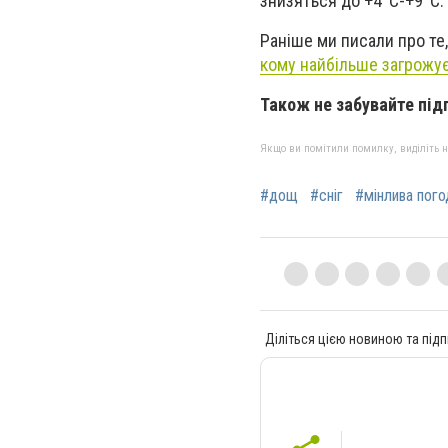
знизяться до +4
°C
-+9°C.
Раніше ми писали про те
кому найбільше загрожує
Також не забувайте під
Якщо ви помітили помилку, виділіть нео
#дощ
#сніг
#мінлива пого
Діліться цією новиною та підп