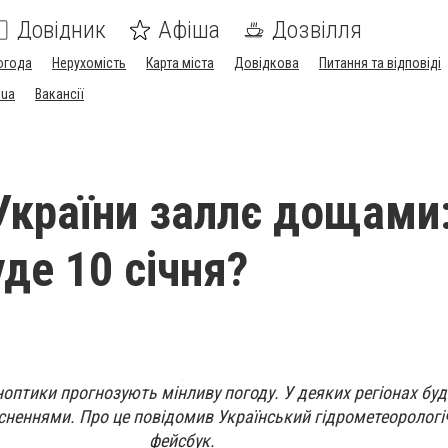
Довідник
Афіша
Дозвілля
огода
Нерухомість
Карта міста
Довідкова
Питання та відповіді
.ua
Вакансії
України заллє дощами:
де 10 січня?
иноптики прогнозують мінливу погоду. У деяких регіонах буд
сненнями. Про це повідомив Український гідрометеорологі
фейсбук.