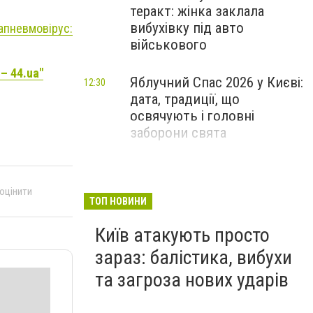
теракт: жінка заклала
вибухівку під авто
апневмовірус:
військового
– 44.ua"
Яблучний Спас 2026 у Києві:
12:30
дата, традиції, що
освячують і головні
заборони свята
 оцінити
ТОП НОВИНИ
Київ атакують просто
зараз: балістика, вибухи
та загроза нових ударів