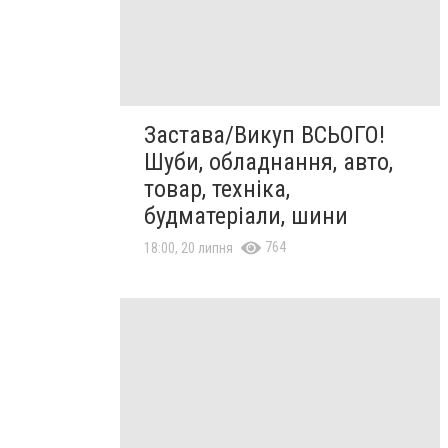
Застава/Викуп ВСЬОГО!
Шуби, обладнання, авто,
товар, техніка,
будматеріали, шини
764
18:00, 20 липня