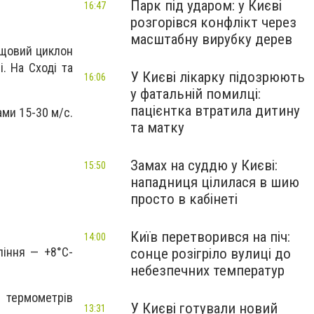
Парк під ударом: у Києві
16:47
розгорівся конфлікт через
масштабну вирубку дерев
дощовий циклон
. На Сході та
У Києві лікарку підозрюють
16:06
у фатальній помилці:
пацієнтка втратила дитину
ами 15-30 м/с.
та матку
Замах на суддю у Києві:
15:50
нападниця цілилася в шию
просто в кабінеті
Київ перетворився на піч:
14:00
ління — +8
°C
-
сонце розігріло вулиці до
небезпечних температур
и термометрів
У Києві готували новий
13:31