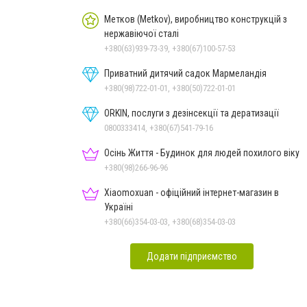
Метков (Metkov), виробництво конструкцій з
нержавіючої сталі
+380(63)939-73-39, +380(67)100-57-53
Приватний дитячий садок Мармеландія
+380(98)722-01-01, +380(50)722-01-01
ORKIN, послуги з дезінсекції та дератизації
0800333414, +380(67)541-79-16
Осінь Життя - Будинок для людей похилого віку
+380(98)266-96-96
Xiaomoxuan - офіційний інтернет-магазин в
Україні
+380(66)354-03-03, +380(68)354-03-03
Додати підприємство