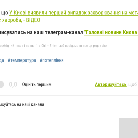
, що
У Києві виявили перший випадок захворювання на мет
 хвороба, - ВІДЕО
писуватись на наш телеграм-канал
"Головні новини Києва 
бхідний текст і натисніть Ctrl + Enter, щоб повідомити про це редакцію
да
#температура
#потепління
0,0
Оцініть першим
Авторизуйтесь
, щоб
исуйтесь на наші канали