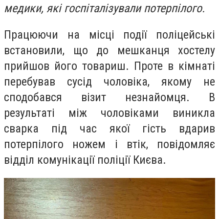
медики, які госпіталізували потерпілого.
Працюючи на місці події поліцейські
встановили, що до мешканця хостелу
прийшов його товариш. Проте в кімнаті
перебував сусід чоловіка, якому не
сподобався візит незнайомця. В
результаті між чоловіками виникла
сварка під час якої гість вдарив
потерпілого ножем і втік, повідомляє
в
ідділ комунікації поліції Києва
.