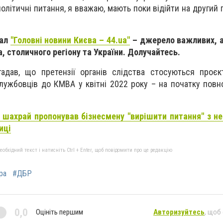
політичні питання, я вважаю, мають поки відійти на другий 
нал
"Головні новини Києва – 44.ua"
– джерело важливих, а
, столичного регіону та України. Долучайтесь.
адав, що претензії органів слідства стосуються проєк
лужбовців до КМВА у квітні 2022 року – на початку пов
і шахрай пропонував бізнесмену "вирішити питання" з не
иці
бхідний текст і натисніть Ctrl + Enter, щоб повідомити про це редакцію
ра
#ДБР
0,0
Оцініть першим
Авторизуйтесь
, щоб