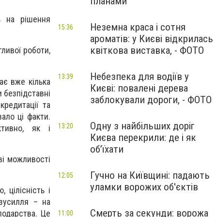
планами
ь на рішення
Неземна краса і сотня
15:36
ароматів: у Києві відкрилась
квіткова виставка, - ФОТО
ливої роботи,
Небезпека для водіїв у
13:39
ає вже кілька
Києві: повалені дерева
и безпідставні
заблокували дороги, - ФОТО
кредитації та
ало ці факти.
Одну з найбільших доріг
13:20
тивно, як і
Києва перекрили: де і як
об’їхати
ві можливості
Гучно на Київщині: падають
12:05
уламки ворожих об'єктів
 цілісність і
зусилля – на
Смерть за секунди: ворожа
подарства. Це
11:00