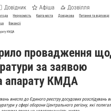
Довідник
Афіша
Дозвілля
огода
Нерухомість
Карта міста
Довідкова
Питання та відповіді
.ua
Вакансії
парату КМДА
рило провадження що
уратури за заявою
а апарату КМДА
вань внесло до Єдиного реєстру досудових розслідувань в
куратури у сфері оборони Центрального регіону, які поляга
в, зокрема права на недоторканність житла.