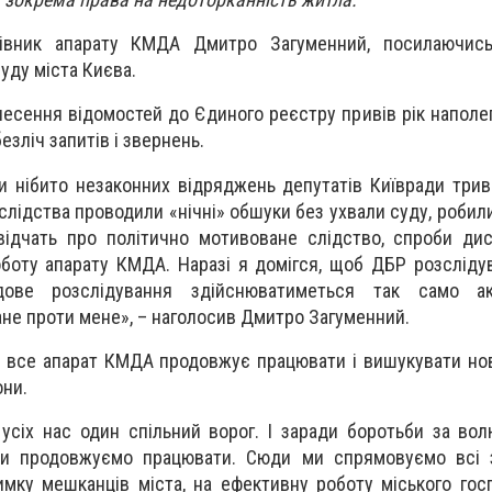
івник апарату КМДА Дмитро Загуменний, посилаючис
уду міста Києва.
несення відомостей до Єдиного реєстру привів рік наполег
езліч запитів і звернень.
и нібито незаконних відряджень депутатів Київради трив
 слідства проводили «нічні» обшуки без ухвали суду, робил
свідчать про політично мотивоване слідство, спроби дис
боту апарату КМДА. Наразі я домігся, щоб ДБР розслідув
дове розслідування здійснюватиметься так само ак
не проти мене», – наголосив Дмитро Загуменний.
и все апарат КМДА продовжує працювати і вишукувати но
они.
усіх нас один спільний ворог. І заради боротьби за волю,
ми продовжуємо працювати. Сюди ми спрямовуємо всі 
имку мешканців міста, на ефективну роботу міського гос