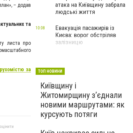
атака на Київщину забрала
план», – додав
людські життя
ктуальних та
Евакуація пасажирів із
10:08
Києва: ворог обстріляв
залізницю
ту листа про
номасштабного
рухомістю‎ за
ТОП НОВИНИ
Київщину і
Житомирщину з’єднали
новими маршрутами: як
курсують потяги
 оцінити