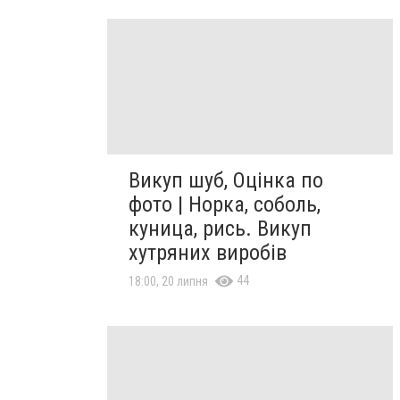
Викуп шуб, Оцінка по
фото | Норка, соболь,
куница, рись. Викуп
хутряних виробів
44
18:00, 20 липня