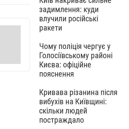
Київ накриває сильне
задимлення: куди
влучили російські
ракети
Чому поліція чергує у
Голосіївському районі
Києва: офіційне
пояснення
Кривава різанина після
вибухів на Київщині:
скільки людей
постраждало