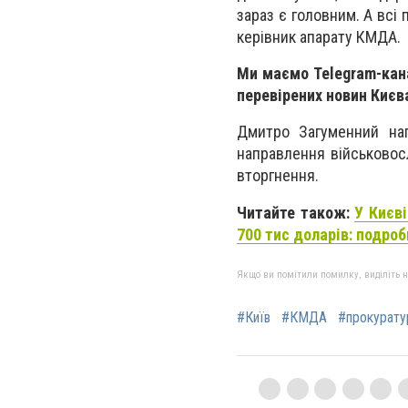
зараз є головним. А всі 
керівник апарату КМДА.
Ми маємо Telegram-ка
перевірених новин Києва
Дмитро Загуменний наг
направлення військовос
вторгнення.
Читайте також:
У Києв
700 тис доларів: подроб
Якщо ви помітили помилку, виділіть нео
#Київ
#КМДА
#прокурату