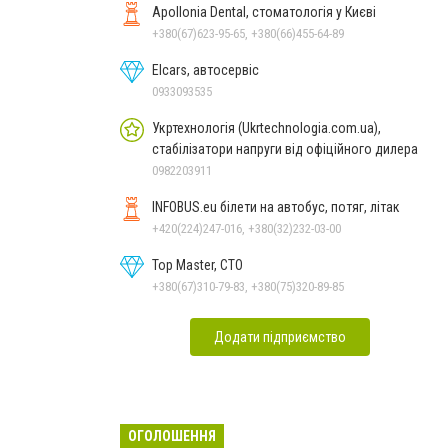
Apollonia Dental, стоматологія у Києві
+380(67)623-95-65, +380(66)455-64-89
Elcars, автосервіс
0933093535
Укртехнологія (Ukrtechnologia.com.ua),
стабілізатори напруги від офіційного дилера
0982203911
INFOBUS.eu білети на автобус, потяг, літак
+420(224)247-016, +380(32)232-03-00
Top Master, СТО
+380(67)310-79-83, +380(75)320-89-85
Додати підприємство
ОГОЛОШЕННЯ