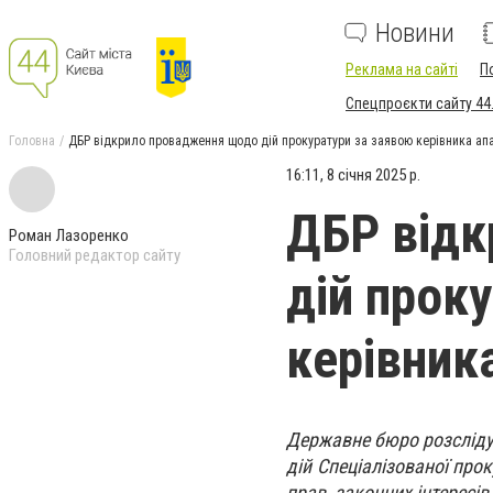
Новини
Реклама на сайті
П
Спецпроєкти сайту 44
Головна
ДБР відкрило провадження щодо дій прокуратури за заявою керівника а
16:11, 8 січня 2025 р.
ДБР відк
Роман Лазоренко
Головний редактор сайту
дій прок
керівник
Державне бюро розсліду
дій Спеціалізованої про
прав, законних інтересі