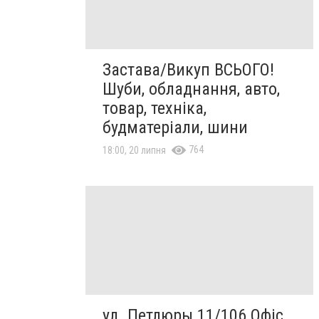
Застава/Викуп ВСЬОГО!
Шуби, обладнання, авто,
товар, техніка,
будматеріали, шини
764
18:00, 20 липня
ул. Петлюры 11/106 Офіс,