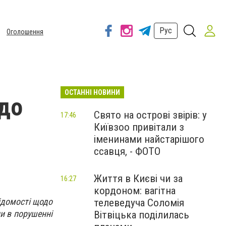
Рус
Оголошення
ОСТАННІ НОВИНИ
до
Свято на острові звірів: у
17:46
Київзоо привітали з
іменинами найстарішого
ссавця, - ФОТО
Життя в Києві чи за
16:27
кордоном: вагітна
ідомості щодо
телеведуча Соломія
ли в порушенні
Вітвіцька поділилась