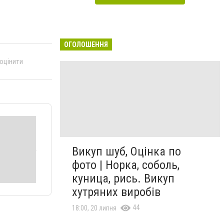
ОГОЛОШЕННЯ
 оцінити
Викуп шуб, Оцінка по
фото | Норка, соболь,
куница, рись. Викуп
хутряних виробів
44
18:00, 20 липня