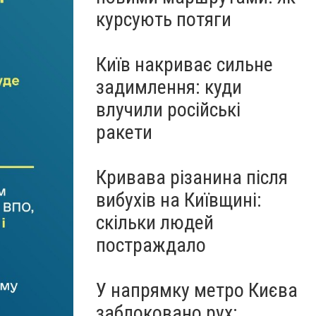
курсують потяги
Київ накриває сильне
задимлення: куди
влучили російські
ракети
Кривава різанина після
вибухів на Київщині:
скільки людей
постраждало
У напрямку метро Києва
заблоковано рух: