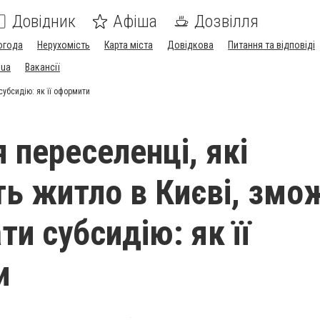
Довідник
Афіша
Дозвілля
огода
Нерухомість
Карта міста
Довідкова
Питання та відповіді
.ua
Вакансії
субсидію: як її оформити
я переселенці, які
ь житло в Києві, змо
и субсидію: як її
и