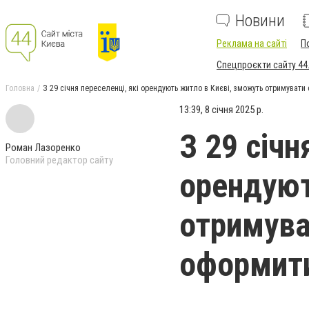
Новини
Реклама на сайті
П
Спецпроєкти сайту 44
Головна
З 29 січня переселенці, які орендують житло в Києві, зможуть отримувати 
13:39, 8 січня 2025 р.
З 29 січн
Роман Лазоренко
Головний редактор сайту
орендуют
отримуват
оформит