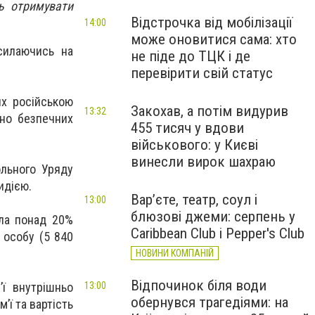
ть отримувати
Відстрочка від мобілізації
14:00
може оновитися сама: хто
силаючись на
не піде до ТЦК і де
перевірити свій статус
их російською
Закохав, а потім видурив
13:32
вно безпечних
455 тисяч у вдови
військового: у Києві
винесли вирок шахраю
ольного Уряду
идією.
Вар’єте, театр, соул і
13:00
блюзові джеми: серпень у
тла понад 20%
Caribbean Club і Pepper's Club
 особу (5 840
НОВИНИ КОМПАНІЙ
Відпочинок біля води
13:00
’ї внутрішньо
обернувся трагедіями: на
’ї та вартість