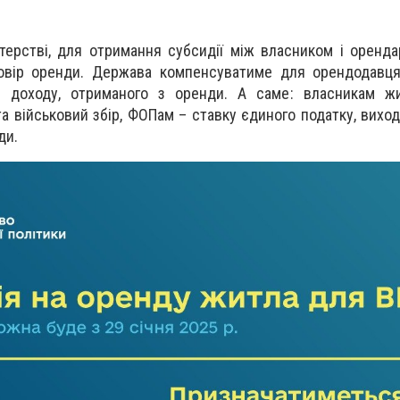
терстві, для отримання субсидії між власником і оренд
овір оренди. Держава компенсуватиме для орендодавця
з доходу, отриманого з оренди. А саме: власникам ж
 військовий збір, ФОПам – ставку єдиного податку, виход
ди.