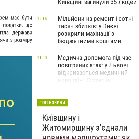
Київщині загинули 35 людей
арем має бути
Мільйони на ремонт і сотні
12:16
 податки, що
тисяч збитків: у Києві
итла держава
розкрили махінації з
ячи з розміру
бюджетними коштами
Медична допомога під час
11:00
повітряних атак: у Львові
відкривається медичний
коворкінг Comed із
надійним бомбосховищем
НОВИНИ КОМПАНІЙ
ТОП НОВИНИ
Київщину і
Житомирщину з’єднали
новими маршрутами: як