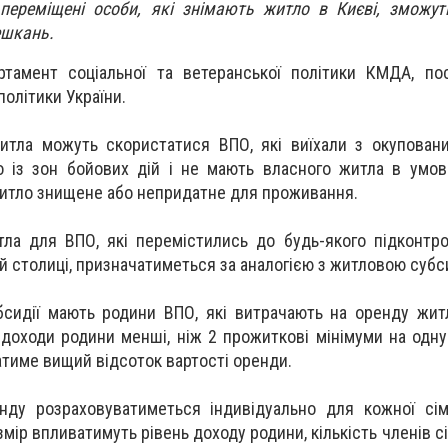
 переміщені особи, які знімають житло в Києві, зможу
ешкань.
тамент соціальної та ветеранської політики КМДА, по
політики України.
итла можуть скористатися ВПО, які виїхали з окупован
о із зон бойових дій і не мають власного житла в умо
є житло знищене або непридатне для проживання.
ла для ВПО, які перемістились до будь-якого підконтр
 й столиці, призначатиметься за аналогією з житловою субс
бсидії мають родини ВПО, які витрачають на оренду жи
 доходи родини менші, ніж 2 прожиткові мінімуми на одну
ватиме вищий відсоток вартості оренди.
нду розраховуватиметься індивідуально для кожної сім
мір впливатимуть рівень доходу родини, кількість членів сім