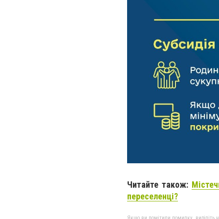
Читайте також:
Містеч
переселенці?
Якщо ви помітили помилку, виділіть нео