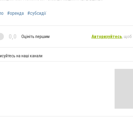
ло
#оренда
#субсидії
0,0
Оцініть першим
Авторизуйтесь
, щоб
исуйтесь на наші канали