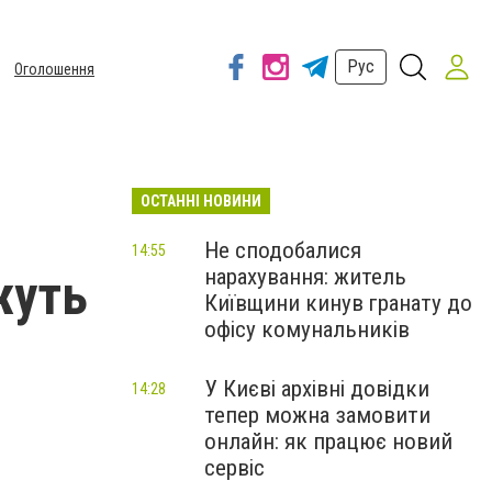
Рус
Оголошення
ОСТАННІ НОВИНИ
Не сподобалися
14:55
нарахування: житель
жуть
Київщини кинув гранату до
офісу комунальників
У Києві архівні довідки
14:28
тепер можна замовити
онлайн: як працює новий
сервіс