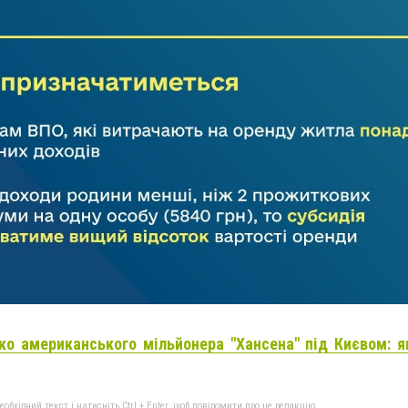
ко американського мільйонера "‎Хансена"‎ під Києвом: 
бхідний текст і натисніть Ctrl + Enter, щоб повідомити про це редакцію