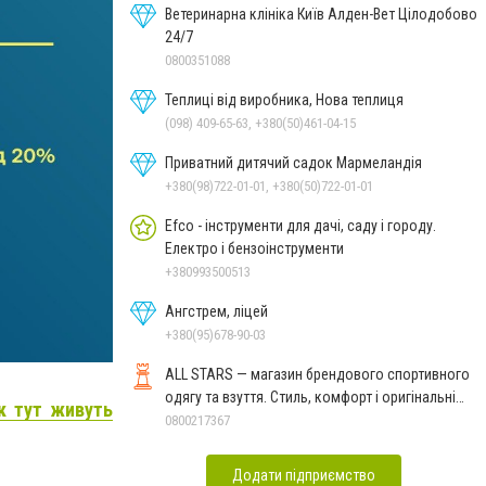
Ветеринарна клініка Київ Алден-Вет Цілодобово
24/7
0800351088
Теплиці від виробника, Нова теплиця
(098) 409-65-63, +380(50)461-04-15
Приватний дитячий садок Мармеландія
+380(98)722-01-01, +380(50)722-01-01
Efco - інструменти для дачі, саду і городу.
Електро і бензоінструменти
+380993500513
Ангстрем, ліцей
+380(95)678-90-03
ALL STARS — магазин брендового спортивного
одягу та взуття. Стиль, комфорт і оригінальні
як тут живуть
моделі
0800217367
Додати підприємство