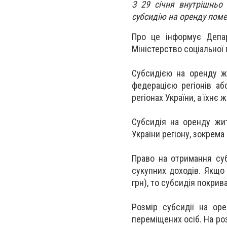
З 29 січня внутрішньо
субсидію на оренду пом
Про це інформує Депар
Міністерство соціальної 
Субсидією на оренду ж
федерацією регіонів аб
регіонах України, а їхн
Субсидія на оренду жит
України регіону, зокрема
Право на отримання су
сукупних доходів. Якщо
грн), то субсидія покри
Розмір субсидії на оре
переміщених осіб. На роз