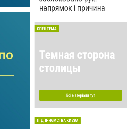
напрямок і причина
СПЕЦТЕМА
Темная сторона
столицы
Всі матеріали тут
ПІДПРИЄМСТВА КИЄВА