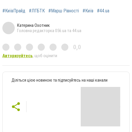
#КиївПрайд
#ЛГБТК
#Марш Рівності
#Київ
#44.ua
Катерина Охотник
Головна редакторка 056.ua та 44.ua
0,0
Авторизуйтесь
, щоб оцінити
Діліться цією новиною та підписуйтесь на наші канали