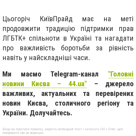
Цьогоріч КиївПрайд має на меті
продовжити традицію підтримки прав
ЛГБТК+ спільноти в Україні та нагадати
про важливість боротьби за рівність
навіть у найскладніші часи.
Ми маємо Telegram-канал
"Головні
новини Києва – 44.ua"
– джерело
важливих, актуальних та перевірених
новин Києва, столичного регіону та
України. Долучайтесь.
Якщо ви помітили помилку, виділіть необхідний текст і натисніть Ctrl + Enter, щоб
повідомити про це редакцію